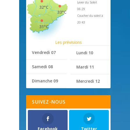
Lever du Soleil
32°C
06:29
33°C
Coucher du soleil à
20:43
31°C
Les prévisions
Vendredi 07
Lundi 10
Samedi 08
Mardi 11
Dimanche 09
Mercredi 12
SUIVEZ-NOUS
Facebook
Twitter