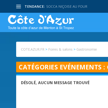
TENDANCE:
SOCCA NIÇOISE AU FOUR
COTE.AZUR.FR
>
Foires & salons
>
Gastronomie
CATÉGORIES EVÉNEMENTS :
DÉSOLÉ, AUCUN MESSAGE TROUVÉ