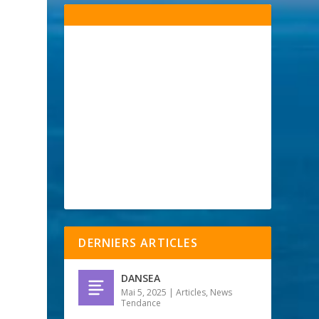
DERNIERS ARTICLES
DANSEA
Mai 5, 2025
|
Articles
,
News
Tendance