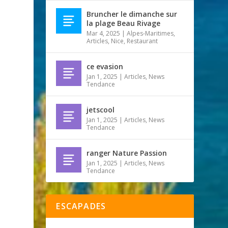
Bruncher le dimanche sur
la plage Beau Rivage
Mar 4, 2025
|
Alpes-Maritimes
,
Articles
,
Nice
,
Restaurant
ce evasion
Jan 1, 2025
|
Articles
,
News
Tendance
jetscool
Jan 1, 2025
|
Articles
,
News
Tendance
ranger Nature Passion
Jan 1, 2025
|
Articles
,
News
Tendance
ESCAPADES