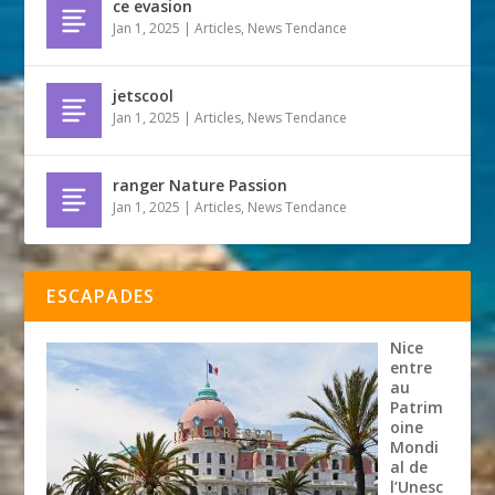
ce evasion
Jan 1, 2025
|
Articles
,
News Tendance
jetscool
Jan 1, 2025
|
Articles
,
News Tendance
ranger Nature Passion
Jan 1, 2025
|
Articles
,
News Tendance
ESCAPADES
Nice
entre
au
Patrim
oine
Mondi
al de
l’Unesc