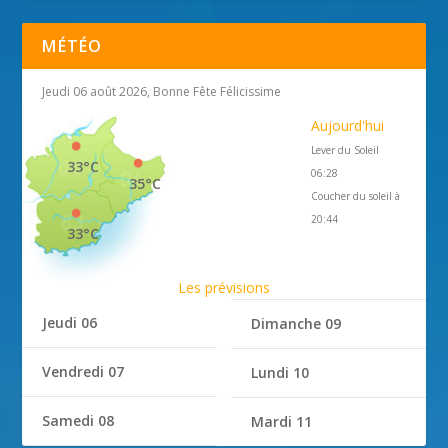
MÉTÉO
Jeudi 06 août 2026, Bonne Fête Félicissime
Aujourd'hui
Lever du Soleil
33°C
06:28
35°C
Coucher du soleil à
20:44
33°C
Les prévisions
Jeudi 06
Dimanche 09
Vendredi 07
Lundi 10
Samedi 08
Mardi 11