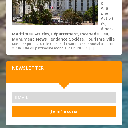
o
A la
une
,
Activit
és
,
Alpes-
Maritimes
Articles
Département
Escapade
Lieu
,
,
,
,
,
Monument
News Tendance
Société
Tourisme
Ville
,
,
,
,
Mardi 27 juillet 2021, le Comité du patrimoine mondial a inscrit
sur la Liste du patrimoine mondial de l’UNESCO
[…]
NEWSLETTER
Je m'inscris