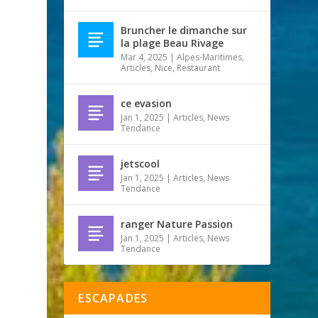
Bruncher le dimanche sur
la plage Beau Rivage
Mar 4, 2025
|
Alpes-Maritimes
,
Articles
,
Nice
,
Restaurant
ce evasion
Jan 1, 2025
|
Articles
,
News
Tendance
jetscool
Jan 1, 2025
|
Articles
,
News
Tendance
ranger Nature Passion
Jan 1, 2025
|
Articles
,
News
Tendance
ESCAPADES