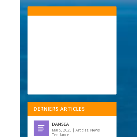
DERNIERS ARTICLES
DANSEA
Mai 5, 2025
|
Articles
,
News
Tendance