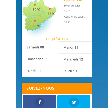
Lever du Soleil
32°C
06:31
33°C
Coucher du soleil à
20:42
30°C
Les prévisions
Samedi 08
Mardi 11
Dimanche 09
Mercredi 12
Lundi 10
Jeudi 13
SUIVEZ-NOUS