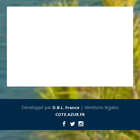
Développé par
| Mentions légales
D.B.L. France
COTE.AZUR.FR