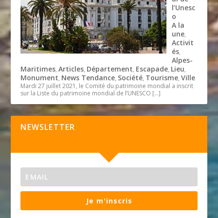
l’Unesc
o
A la
une
,
Activit
és
,
Alpes-
Maritimes
Articles
Département
Escapade
Lieu
,
,
,
,
,
Monument
News Tendance
Société
Tourisme
Ville
,
,
,
,
Mardi 27 juillet 2021, le Comité du patrimoine mondial a inscrit
sur la Liste du patrimoine mondial de l’UNESCO
[…]
NEWSLETTER
Je m'inscris