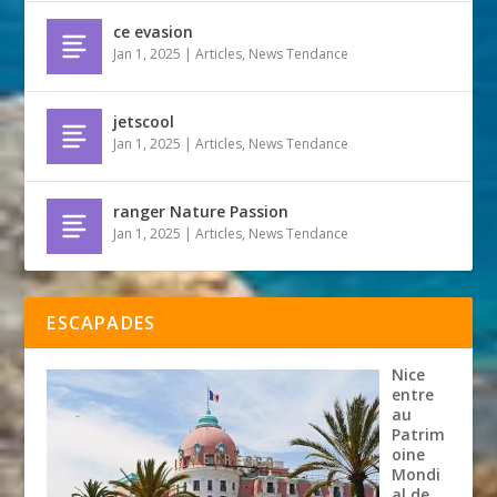
ce evasion
Jan 1, 2025
|
Articles
,
News Tendance
jetscool
Jan 1, 2025
|
Articles
,
News Tendance
ranger Nature Passion
Jan 1, 2025
|
Articles
,
News Tendance
ESCAPADES
Nice
entre
au
Patrim
oine
Mondi
al de