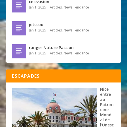
ce evasion
Jan 1, 2025
|
Articles
,
News Tendance
jetscool
Jan 1, 2025
|
Articles
,
News Tendance
ranger Nature Passion
Jan 1, 2025
|
Articles
,
News Tendance
ESCAPADES
Nice
entre
au
Patrim
oine
Mondi
al de
l’Unesc