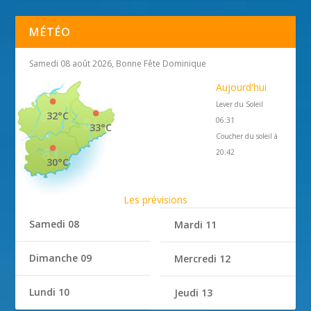
MÉTÉO
Samedi 08 août 2026, Bonne Fête Dominique
Aujourd'hui
Lever du Soleil
32°C
06:31
33°C
Coucher du soleil à
20:42
30°C
Les prévisions
Samedi 08
Mardi 11
Dimanche 09
Mercredi 12
Lundi 10
Jeudi 13