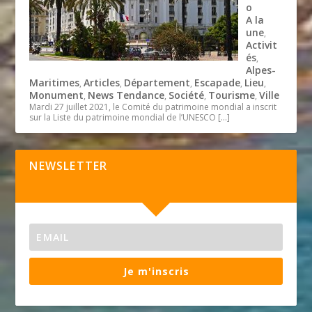
o
A la
une
,
Activit
és
,
Alpes-
Maritimes
Articles
Département
Escapade
Lieu
,
,
,
,
,
Monument
News Tendance
Société
Tourisme
Ville
,
,
,
,
Mardi 27 juillet 2021, le Comité du patrimoine mondial a inscrit
sur la Liste du patrimoine mondial de l’UNESCO
[…]
NEWSLETTER
Je m'inscris