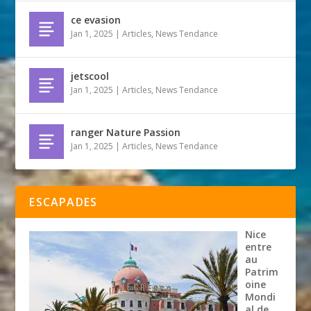
ce evasion
Jan 1, 2025
|
Articles
,
News Tendance
jetscool
Jan 1, 2025
|
Articles
,
News Tendance
ranger Nature Passion
Jan 1, 2025
|
Articles
,
News Tendance
ESCAPADES
Nice
entre
au
Patrim
oine
Mondi
al de