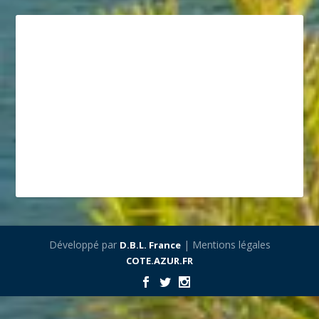
Développé par
| Mentions légales
D.B.L. France
COTE.AZUR.FR