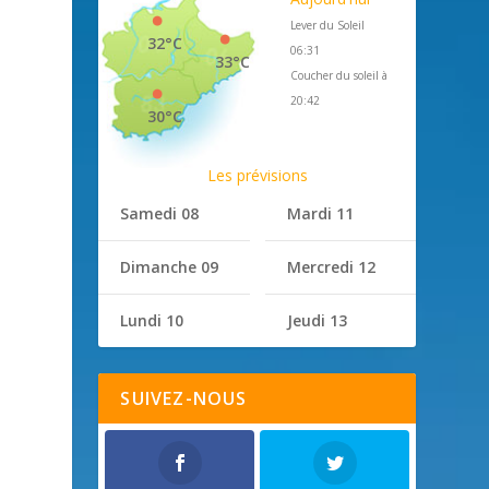
Lever du Soleil
32°C
06:31
33°C
Coucher du soleil à
20:42
30°C
Les prévisions
Samedi 08
Mardi 11
Dimanche 09
Mercredi 12
Lundi 10
Jeudi 13
SUIVEZ-NOUS