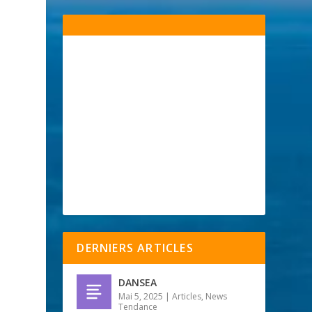
DERNIERS ARTICLES
DANSEA
Mai 5, 2025
|
Articles
,
News
Tendance