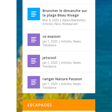
Bruncher le dimanche sur
la plage Beau Rivage
Mar 4, 2025
|
Alpes-Maritimes
,
Articles
,
Nice
,
Restaurant
ce evasion
Jan 1, 2025
|
Articles
,
News
Tendance
jetscool
Jan 1, 2025
|
Articles
,
News
Tendance
ranger Nature Passion
Jan 1, 2025
|
Articles
,
News
Tendance
ESCAPADES