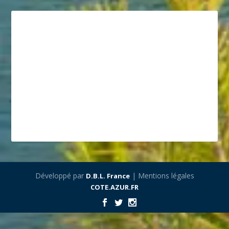
Développé par
| Mentions légales
D.B.L. France
COTE.AZUR.FR