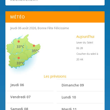
MÉTÉO
Jeudi 06 août 2026, Bonne Fête Félicissime
Aujourd'hui
Lever du Soleil
33°C
06:28
35°C
Coucher du soleil à
20:44
33°C
Les prévisions
Jeudi 06
Dimanche 09
Vendredi 07
Lundi 10
Samedi 08
Mardi 11