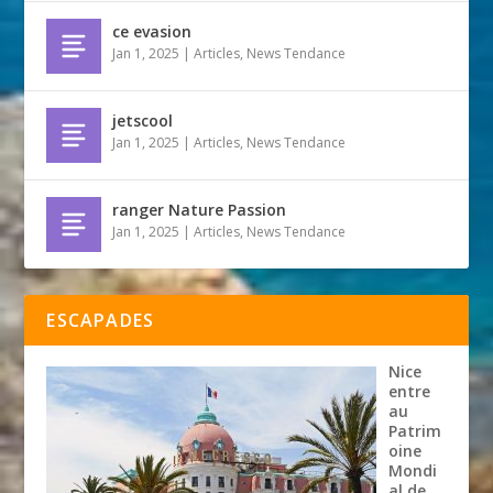
ce evasion
Jan 1, 2025
|
Articles
,
News Tendance
jetscool
Jan 1, 2025
|
Articles
,
News Tendance
ranger Nature Passion
Jan 1, 2025
|
Articles
,
News Tendance
ESCAPADES
Nice
entre
au
Patrim
oine
Mondi
al de