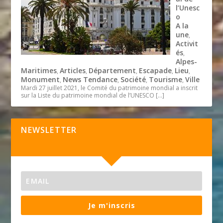
l’Unesc
o
A la
une
,
Activit
és
,
Alpes-
Maritimes
Articles
Département
Escapade
Lieu
,
,
,
,
,
Monument
News Tendance
Société
Tourisme
Ville
,
,
,
,
Mardi 27 juillet 2021, le Comité du patrimoine mondial a inscrit
sur la Liste du patrimoine mondial de l’UNESCO
[…]
NEWSLETTER
Je m'inscris