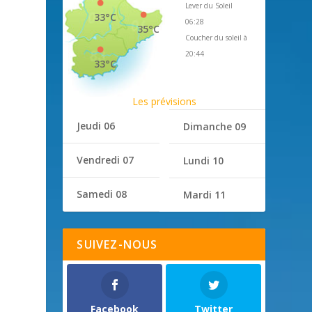
Lever du Soleil
33°C
06:28
35°C
Coucher du soleil à
20:44
33°C
Les prévisions
Jeudi 06
Dimanche 09
Vendredi 07
Lundi 10
Samedi 08
Mardi 11
SUIVEZ-NOUS
Facebook
Twitter