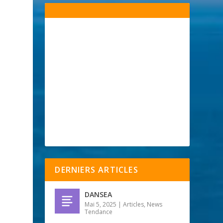
DERNIERS ARTICLES
DANSEA
Mai 5, 2025
|
Articles
,
News
Tendance