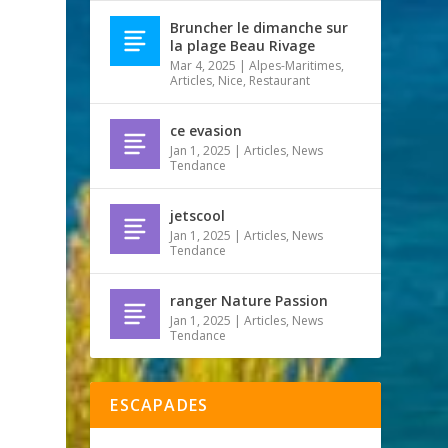
Bruncher le dimanche sur
la plage Beau Rivage
Mar 4, 2025
|
Alpes-Maritimes
,
Articles
,
Nice
,
Restaurant
ce evasion
Jan 1, 2025
|
Articles
,
News
Tendance
jetscool
Jan 1, 2025
|
Articles
,
News
Tendance
ranger Nature Passion
Jan 1, 2025
|
Articles
,
News
Tendance
ESCAPADES