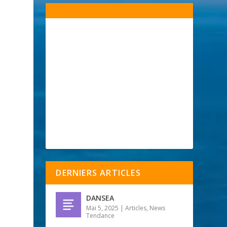
DERNIERS ARTICLES
DANSEA
Mai 5, 2025
|
Articles
,
News
Tendance