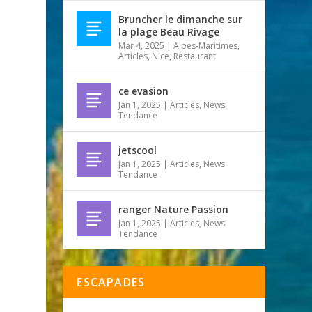
Bruncher le dimanche sur
la plage Beau Rivage
Mar 4, 2025
|
Alpes-Maritimes
,
Articles
,
Nice
,
Restaurant
ce evasion
Jan 1, 2025
|
Articles
,
News
Tendance
jetscool
Jan 1, 2025
|
Articles
,
News
Tendance
ranger Nature Passion
Jan 1, 2025
|
Articles
,
News
Tendance
ESCAPADES