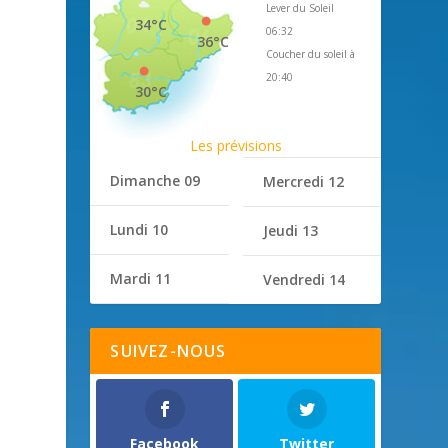
Lever du Soleil
34°C
06:32
36°C
Coucher du soleil à
20:40
30°C
Les prévisions
Dimanche 09
Mercredi 12
Lundi 10
Jeudi 13
Mardi 11
Vendredi 14
SUIVEZ-NOUS
Facebook
Twitter