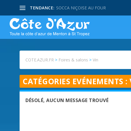
TENDANCE:
SOCCA NIÇOISE AU FOUR
COTE.AZUR.FR
>
Foires & salons
>
Vin
CATÉGORIES EVÉNEMENTS :
DÉSOLÉ, AUCUN MESSAGE TROUVÉ