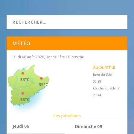
Chapelle Saint Roch – Biot
25 avril 2018
MÉTÉO
Jeudi 06 août 2026, Bonne Fête Félicissime
Aujourd'hui
Lever du Soleil
33°C
06:28
35°C
Coucher du soleil à
20:44
33°C
Les prévisions
Jeudi 06
Dimanche 09