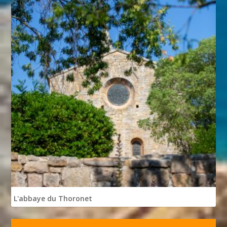
L'abbaye du Thoronet