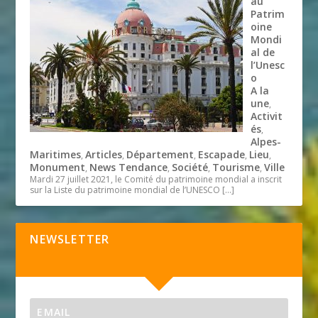
au
Patrim
oine
Mondi
al de
l’Unesc
o
A la
une
,
Activit
és
,
Alpes-
Maritimes
Articles
Département
Escapade
Lieu
,
,
,
,
,
Monument
News Tendance
Société
Tourisme
Ville
,
,
,
,
Mardi 27 juillet 2021, le Comité du patrimoine mondial a inscrit
sur la Liste du patrimoine mondial de l’UNESCO
[…]
NEWSLETTER