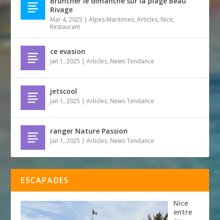
Bruncher le dimanche sur la plage Beau
Rivage
Mar 4, 2025
|
Alpes-Maritimes
,
Articles
,
Nice
,
Restaurant
ce evasion
Jan 1, 2025
|
Articles
,
News Tendance
jetscool
Jan 1, 2025
|
Articles
,
News Tendance
ranger Nature Passion
Jan 1, 2025
|
Articles
,
News Tendance
ESCAPADES
Nice
entre