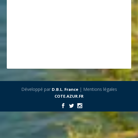
Développé par
| Mentions légales
D.B.L. France
COTE.AZUR.FR