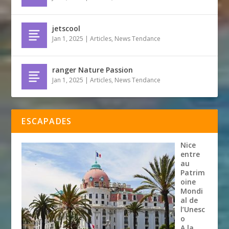
jetscool
Jan 1, 2025
|
Articles
,
News Tendance
ranger Nature Passion
Jan 1, 2025
|
Articles
,
News Tendance
ESCAPADES
Nice
entre
au
Patrim
oine
Mondi
al de
l’Unesc
o
A la