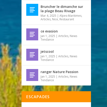
Bruncher le dimanche sur
la plage Beau Rivage
Mar 4, 2025
|
Alpes-Maritimes
,
Articles
,
Nice
,
Restaurant
ce evasion
Jan 1, 2025
|
Articles
,
News
Tendance
jetscool
Jan 1, 2025
|
Articles
,
News
Tendance
ranger Nature Passion
Jan 1, 2025
|
Articles
,
News
Tendance
ESCAPADES