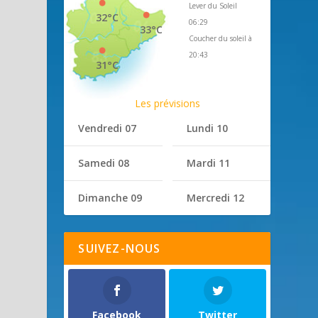
Lever du Soleil
32°C
06:29
33°C
Coucher du soleil à
20:43
31°C
Les prévisions
Vendredi 07
Lundi 10
Samedi 08
Mardi 11
Dimanche 09
Mercredi 12
SUIVEZ-NOUS
Facebook
Twitter