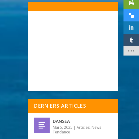
DERNIERS ARTICLES
DANSEA
Mai 5, 2025
|
Articles
,
News
Tendance