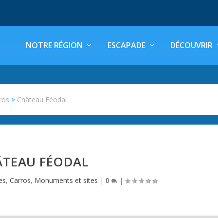
NOTRE RÉGION
ESCAPADE
DÉCOUVRIR
ros
>
Château Féodal
ÂTEAU FÉODAL
es
,
Carros
,
Monuments et sites
|
0
|