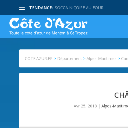
TENDANCE:
SOCCA NIÇOISE AU FOUR
COTE.AZUR.FR
>
Département
>
Alpes-Maritimes
>
Car
CH
Avr 25, 2018
|
Alpes-Maritim