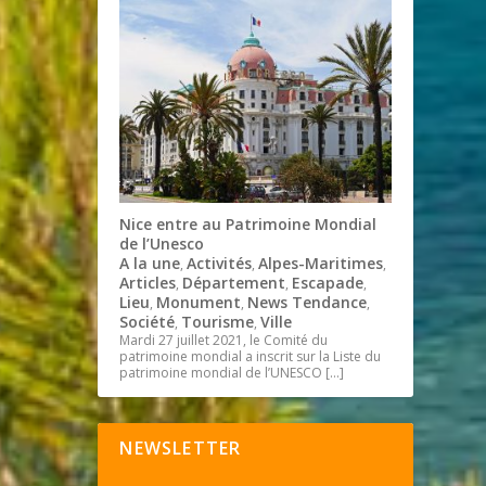
Nice entre au Patrimoine Mondial
de l’Unesco
A la une
Activités
Alpes-Maritimes
,
,
,
Articles
Département
Escapade
,
,
,
Lieu
Monument
News Tendance
,
,
,
Société
Tourisme
Ville
,
,
Mardi 27 juillet 2021, le Comité du
patrimoine mondial a inscrit sur la Liste du
patrimoine mondial de l’UNESCO
[…]
NEWSLETTER