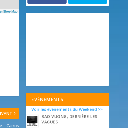
enStreetMap
EVÉNEMENTS
Voir les événements du Weekend >>
IVANT
BAO VUONG, DERRIÈRE LES
VAGUES
ge – Carros