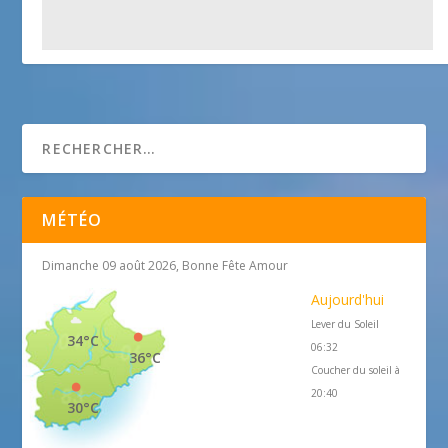
Sentiers Pédestres
25 avril 2018
MÉTÉO
Dimanche 09 août 2026, Bonne Fête Amour
Aujourd'hui
Lever du Soleil
34°C
06:32
36°C
Coucher du soleil à
20:40
30°C