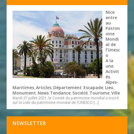
Nice
entre
au
Patrim
oine
Mondi
al de
l’Unesc
o
A la
une
,
Activit
és
,
Alpes-
Maritimes
Articles
Département
Escapade
Lieu
,
,
,
,
,
Monument
News Tendance
Société
Tourisme
Ville
,
,
,
,
Mardi 27 juillet 2021, le Comité du patrimoine mondial a inscrit
sur la Liste du patrimoine mondial de l’UNESCO
[…]
NEWSLETTER