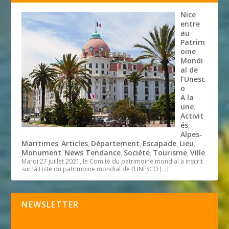
Nice
entre
au
Patrim
oine
Mondi
al de
l’Unesc
o
A la
une
,
Activit
és
,
Alpes-
Maritimes
Articles
Département
Escapade
Lieu
,
,
,
,
,
Monument
News Tendance
Société
Tourisme
Ville
,
,
,
,
Mardi 27 juillet 2021, le Comité du patrimoine mondial a inscrit
sur la Liste du patrimoine mondial de l’UNESCO
[…]
NEWSLETTER