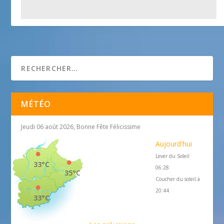
Château Médiéval
25 avril 2018
MÉTÉO
Jeudi 06 août 2026, Bonne Fête Félicissime
Aujourd'hui
Lever du Soleil
33°C
06:28
35°C
Coucher du soleil à
20:44
33°C