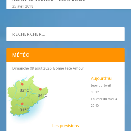
25 avril 2018
MÉTÉO
Dimanche 09 août 2026, Bonne Fête Amour
Aujourd'hui
Lever du Soleil
33°C
06:32
34°C
Coucher du soleil à
20:40
31°C
Les prévisions