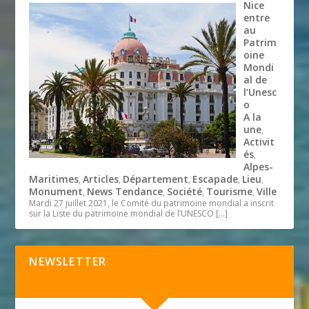
Nice
entre
au
Patrim
oine
Mondi
al de
l’Unesc
o
A la
une
,
Activit
és
,
Alpes-
Maritimes
Articles
Département
Escapade
Lieu
,
,
,
,
,
Monument
News Tendance
Société
Tourisme
Ville
,
,
,
,
Mardi 27 juillet 2021, le Comité du patrimoine mondial a inscrit
sur la Liste du patrimoine mondial de l’UNESCO
[…]
NEWSLETTER