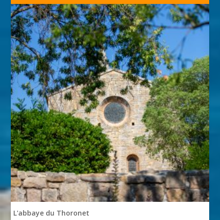
L'abbaye du Thoronet