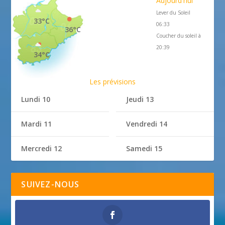
Aujourd'hui
Lever du Soleil
33°C
06:33
36°C
Coucher du soleil à
20:39
34°C
Les prévisions
Lundi 10
Jeudi 13
Mardi 11
Vendredi 14
Mercredi 12
Samedi 15
SUIVEZ-NOUS