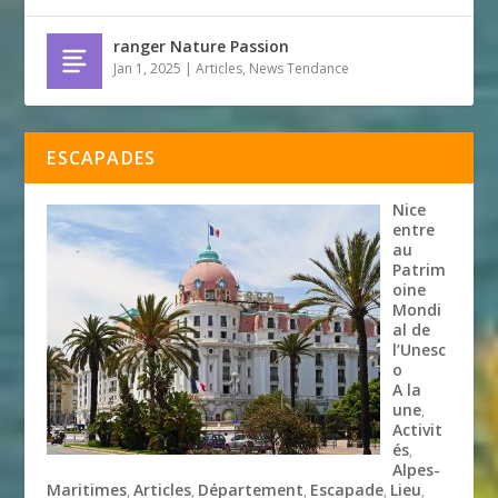
ranger Nature Passion
Jan 1, 2025
|
Articles
,
News Tendance
ESCAPADES
Nice
entre
au
Patrim
oine
Mondi
al de
l’Unesc
o
A la
une
,
Activit
és
,
Alpes-
Maritimes
Articles
Département
Escapade
Lieu
,
,
,
,
,