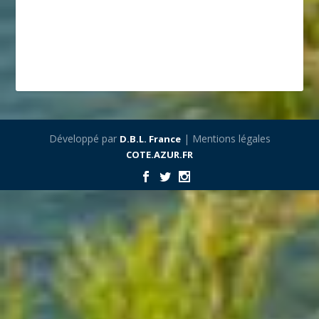
Développé par
| Mentions légales
D.B.L. France
COTE.AZUR.FR