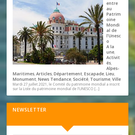
entre
au
Patrim
oine
Mondi
al de
l’Unesc
o
A la
une
,
Activit
és
,
Alpes-
Maritimes
Articles
Département
Escapade
Lieu
,
,
,
,
,
Monument
News Tendance
Société
Tourisme
Ville
,
,
,
,
Mardi 27 juillet 2021, le Comité du patrimoine mondial a inscrit
sur la Liste du patrimoine mondial de l’UNESCO
[…]
NEWSLETTER