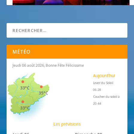
Le Bâoli
5 mai 2011
MÉTÉO
Jeudi 06 août 2026, Bonne Fête Félicissime
Aujourd'hui
Lever du Soleil
33°C
06:28
35°C
Coucher du soleil à
20:44
33°C
Les prévisions