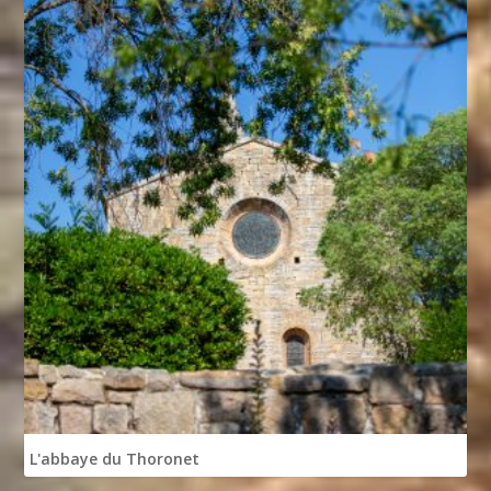
L'abbaye du Thoronet