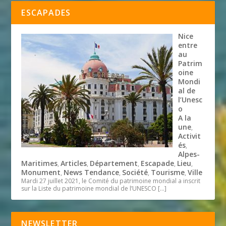
ESCAPADES
Nice
entre
au
Patrim
oine
Mondi
al de
l’Unesc
o
A la
une
,
Activit
és
,
Alpes-
Maritimes
Articles
Département
Escapade
Lieu
,
,
,
,
,
Monument
News Tendance
Société
Tourisme
Ville
,
,
,
,
Mardi 27 juillet 2021, le Comité du patrimoine mondial a inscrit
sur la Liste du patrimoine mondial de l’UNESCO
[…]
NEWSLETTER