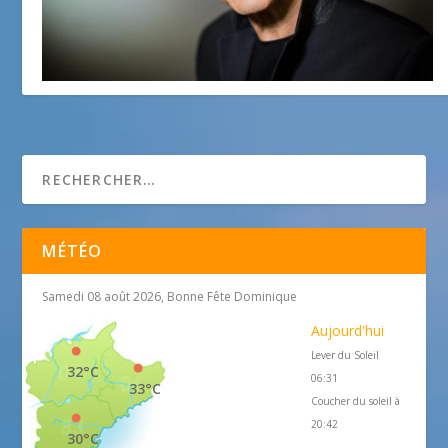
Le Prix Nice Baie des Anges 2019
28 mai 2019
MÉTÉO
Samedi 08 août 2026, Bonne Fête Dominique
Aujourd'hui
Lever du Soleil
32°C
06:31
33°C
Coucher du soleil à
20:42
30°C