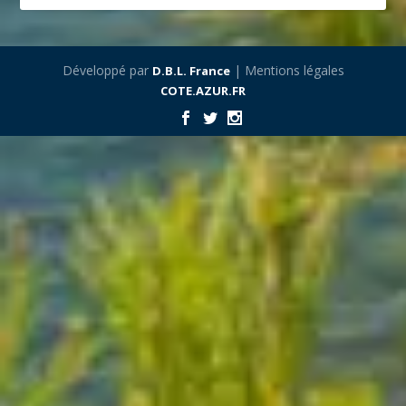
Développé par
| Mentions légales
D.B.L. France
COTE.AZUR.FR