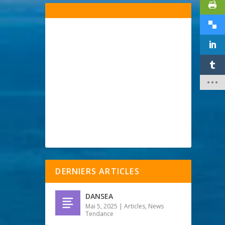
DERNIERS ARTICLES
DANSEA
Mai 5, 2025
|
Articles
,
News
Tendance