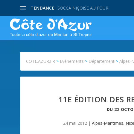
TENDANCE:
SOCCA NIÇOISE AU FOUR
COTE.AZUR.FR
>
Evénements
>
Département
>
Alpes-
11E ÉDITION DES 
DU
22 OCTO
24 mai 2012
|
Alpes-Maritimes
,
Nic