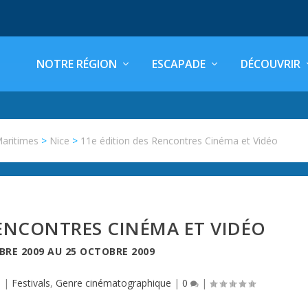
NOTRE RÉGION
ESCAPADE
DÉCOUVRIR
Maritimes
>
Nice
>
11e édition des Rencontres Cinéma et Vidéo
RENCONTRES CINÉMA ET VIDÉO
BRE 2009
AU
25 OCTOBRE 2009
e
|
Festivals
,
Genre cinématographique
|
0
|