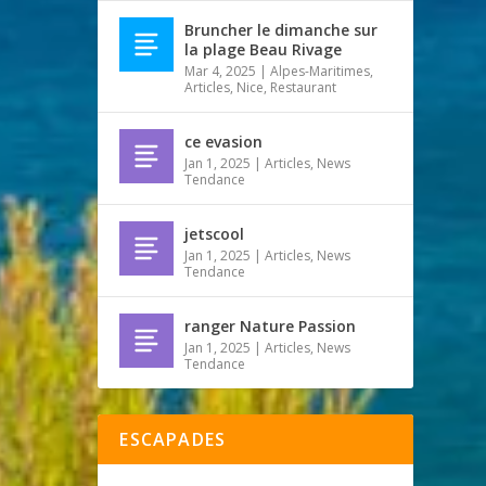
Bruncher le dimanche sur
la plage Beau Rivage
Mar 4, 2025
|
Alpes-Maritimes
,
Articles
,
Nice
,
Restaurant
ce evasion
Jan 1, 2025
|
Articles
,
News
Tendance
jetscool
Jan 1, 2025
|
Articles
,
News
Tendance
ranger Nature Passion
Jan 1, 2025
|
Articles
,
News
Tendance
ESCAPADES