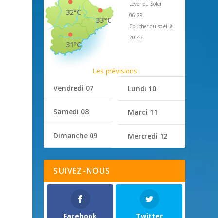
Lever du Soleil
32°C
06:29
33°C
Coucher du soleil à
20:43
31°C
Les prévisions
Vendredi 07
Lundi 10
Samedi 08
Mardi 11
Dimanche 09
Mercredi 12
SUIVEZ-NOUS
Facebook
Twitter