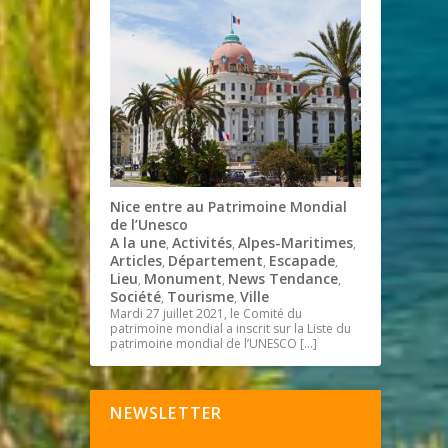
Nice entre au Patrimoine Mondial
de l’Unesco
A la une
Activités
Alpes-Maritimes
,
,
,
Articles
Département
Escapade
,
,
,
Lieu
Monument
News Tendance
,
,
,
Société
Tourisme
Ville
,
,
Mardi 27 juillet 2021, le Comité du
patrimoine mondial a inscrit sur la Liste du
patrimoine mondial de l’UNESCO
[…]
NEWSLETTER