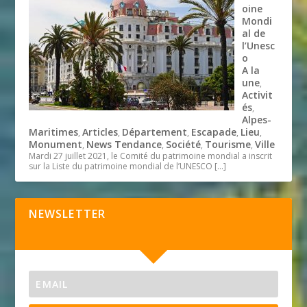
oine
Mondi
al de
l’Unesc
o
A la
une
,
Activit
és
,
Alpes-
Maritimes
Articles
Département
Escapade
Lieu
,
,
,
,
,
Monument
News Tendance
Société
Tourisme
Ville
,
,
,
,
Mardi 27 juillet 2021, le Comité du patrimoine mondial a inscrit
sur la Liste du patrimoine mondial de l’UNESCO
[…]
NEWSLETTER