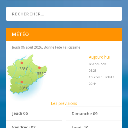
MÉTÉO
Jeudi 06 août 2026, Bonne Fête Félicissime
Aujourd'hui
Lever du Soleil
33°C
06:28
35°C
Coucher du soleil à
20:44
33°C
Les prévisions
Jeudi 06
Dimanche 09
Vendredi 07
Lundi 10