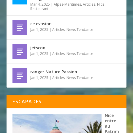
Mar 4, 2025
|
Alpes-Maritimes
,
Articles
,
Nice
,
Restaurant
ce evasion
Jan 1, 2025
|
Articles
,
News Tendance
jetscool
Jan 1, 2025
|
Articles
,
News Tendance
ranger Nature Passion
Jan 1, 2025
|
Articles
,
News Tendance
ESCAPADES
Nice
entre
au
Patrim