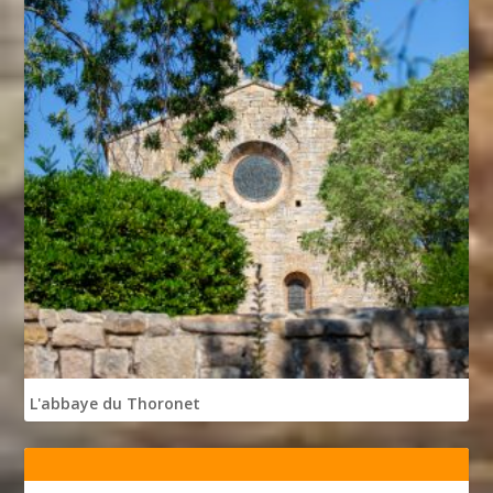
L'abbaye du Thoronet