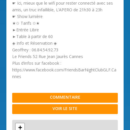
☛ Ici, mieux que le wifi pour rester connecté avec ses
amis, un truc infaillible, L’APERO de 21h30 à 23h
☛ Show lumière
★✩ Tarifs ✩★
►Entrée Libre
►Table à partir de 60
◈ Info et Réservation ◈
Geoffrey : 06.84.54.92.73
Le Friends 52 Rue Jean Jaurès Cannes
Plus d’infos sur facebook :
https://www.facebook.com/FriendsBarNightClubGLF.Ca
nnes
COMMENTAIRE
VOIR LE SITE
+