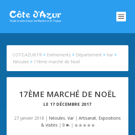
COTE.AZUR.FR
>
Evénements
>
Département
>
Var
>
Néoules
>
17ème marché de Noël
17ÈME MARCHÉ DE NOËL
LE
17 DÉCEMBRE 2017
27 janvier 2018
|
Néoules
,
Var
|
Artisanat
,
Expositions
& visites
|
0
|