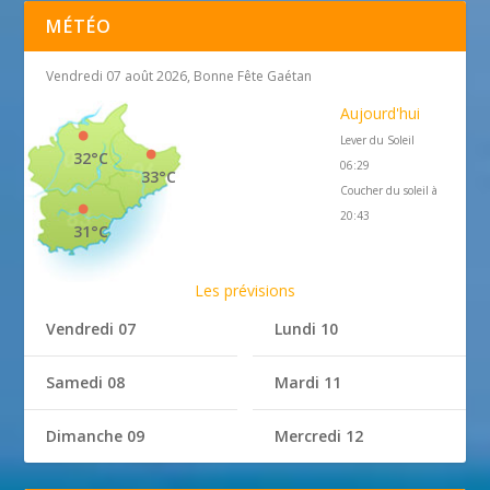
MÉTÉO
Vendredi 07 août 2026, Bonne Fête Gaétan
Aujourd'hui
Lever du Soleil
32°C
06:29
33°C
Coucher du soleil à
20:43
31°C
Les prévisions
Vendredi 07
Lundi 10
Samedi 08
Mardi 11
Dimanche 09
Mercredi 12