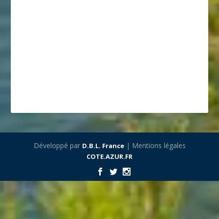
Développé par
| Mentions légales
D.B.L. France
COTE.AZUR.FR