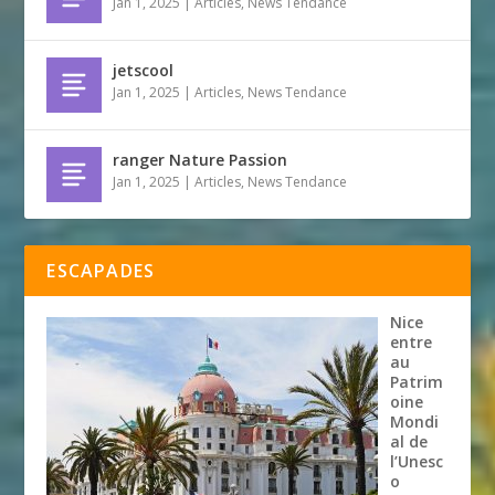
Jan 1, 2025
|
Articles
,
News Tendance
jetscool
Jan 1, 2025
|
Articles
,
News Tendance
ranger Nature Passion
Jan 1, 2025
|
Articles
,
News Tendance
ESCAPADES
Nice
entre
au
Patrim
oine
Mondi
al de
l’Unesc
o