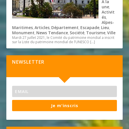
A la
une
,
Activit
és
,
Alpes-
Maritimes
Articles
Département
Escapade
Lieu
,
,
,
,
,
Monument
News Tendance
Société
Tourisme
Ville
,
,
,
,
Mardi 27 juillet 2021, le Comité du patrimoine mondial a inscrit
sur la Liste du patrimoine mondial de l’UNESCO
[…]
NEWSLETTER
Je m'inscris