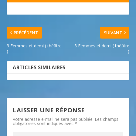
PRÉCÉDENT
SUIVANT
3 Femmes et demi ( théâtre
3 Femmes et demi ( théâtre
)
)
ARTICLES SIMILAIRES
LAISSER UNE RÉPONSE
Votre adresse e-mail ne sera pas publiée.
Les champs
obligatoires sont indiqués avec
*