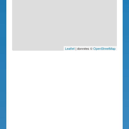
Leaflet
| données ©
OpenStreetMap