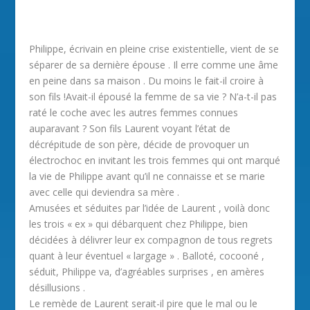
Philippe, écrivain en pleine crise existentielle, vient de se
séparer de sa dernière épouse . Il erre comme une âme
en peine dans sa maison . Du moins le fait-il croire à
son fils !Avait-il épousé la femme de sa vie ? N’a-t-il pas
raté le coche avec les autres femmes connues
auparavant ? Son fils Laurent voyant l’état de
décrépitude de son père, décide de provoquer un
électrochoc en invitant les trois femmes qui ont marqué
la vie de Philippe avant qu’il ne connaisse et se marie
avec celle qui deviendra sa mère .
Amusées et séduites par l’idée de Laurent , voilà donc
les trois « ex » qui débarquent chez Philippe, bien
décidées à délivrer leur ex compagnon de tous regrets
quant à leur éventuel « largage » . Balloté, cocooné ,
séduit, Philippe va, d’agréables surprises , en amères
désillusions .
Le remède de Laurent serait-il pire que le mal ou le