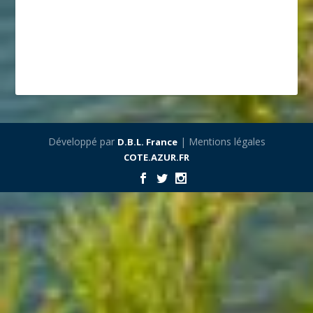
Développé par
| Mentions légales
D.B.L. France
COTE.AZUR.FR