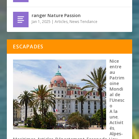
ranger Nature Passion
Jan 1, 2025
|
Articles
,
News Tendance
ESCAPADES
Nice
entre
au
Patrim
oine
Mondi
al de
l’Unesc
o
A la
une
,
Activit
és
,
Alpes-