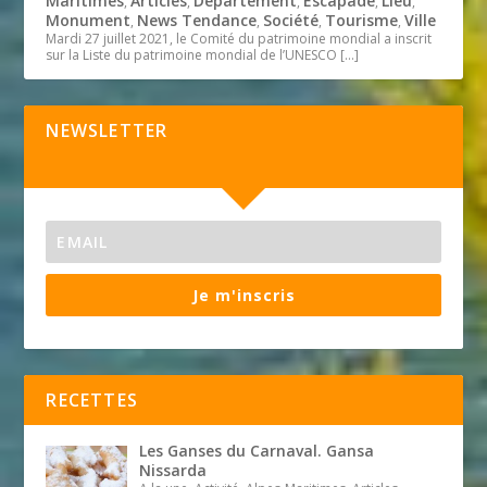
Maritimes
Articles
Département
Escapade
Lieu
,
,
,
,
,
Monument
News Tendance
Société
Tourisme
Ville
,
,
,
,
Mardi 27 juillet 2021, le Comité du patrimoine mondial a inscrit
sur la Liste du patrimoine mondial de l’UNESCO
[…]
NEWSLETTER
Je m'inscris
RECETTES
Les Ganses du Carnaval. Gansa
Nissarda