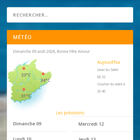
MÉTÉO
Dimanche 09 août 2026, Bonne Fête Amour
Aujourd'hui
Lever du Soleil
33°C
06:32
34°C
Coucher du soleil à
20:40
31°C
Les prévisions
Dimanche 09
Mercredi 12
Lundi 10
Jeudi 13