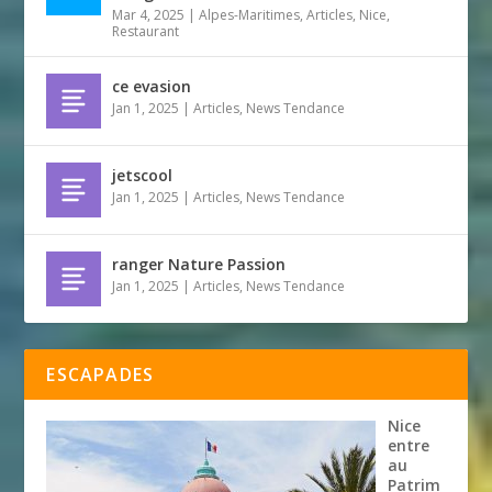
Mar 4, 2025
|
Alpes-Maritimes
,
Articles
,
Nice
,
Restaurant
ce evasion
Jan 1, 2025
|
Articles
,
News Tendance
jetscool
Jan 1, 2025
|
Articles
,
News Tendance
ranger Nature Passion
Jan 1, 2025
|
Articles
,
News Tendance
ESCAPADES
Nice
entre
au
Patrim