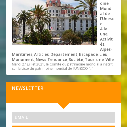
oine
Mondi
al de
l’Unesc
o
A la
une
,
Activit
és
,
Alpes-
Maritimes
Articles
Département
Escapade
Lieu
,
,
,
,
,
Monument
News Tendance
Société
Tourisme
Ville
,
,
,
,
Mardi 27 juillet 2021, le Comité du patrimoine mondial a inscrit
sur la Liste du patrimoine mondial de l’UNESCO
[…]
NEWSLETTER