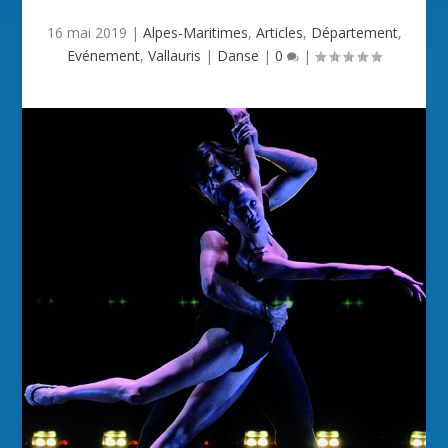
16 mai 2019
|
Alpes-Maritimes
,
Articles
,
Département
,
Evénement
,
Vallauris
|
Danse
|
0
|