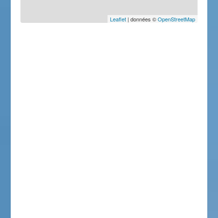
Leaflet
| données ©
OpenStreetMap