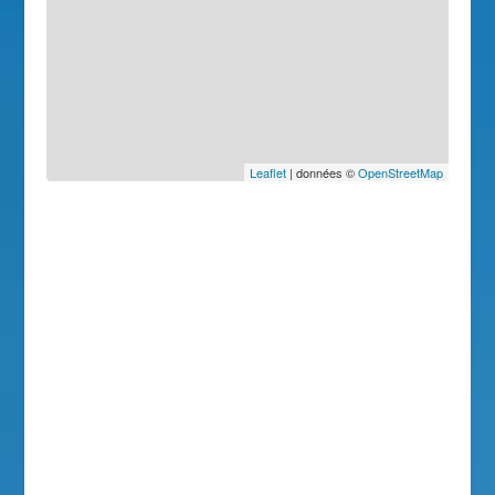
Leaflet
| données ©
OpenStreetMap