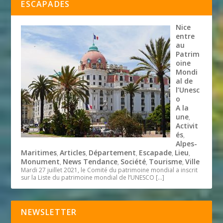
ESCAPADES
Nice
entre
au
Patrim
oine
Mondi
al de
l’Unesc
o
A la
une
,
Activit
és
,
Alpes-
Maritimes
Articles
Département
Escapade
Lieu
,
,
,
,
,
Monument
News Tendance
Société
Tourisme
Ville
,
,
,
,
Mardi 27 juillet 2021, le Comité du patrimoine mondial a inscrit
sur la Liste du patrimoine mondial de l’UNESCO
[…]
NEWSLETTER