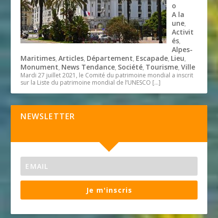
o
A la
une
,
Activit
és
,
Alpes-
Maritimes
Articles
Département
Escapade
Lieu
,
,
,
,
,
Monument
News Tendance
Société
Tourisme
Ville
,
,
,
,
Mardi 27 juillet 2021, le Comité du patrimoine mondial a inscrit
sur la Liste du patrimoine mondial de l’UNESCO
[…]
NEWSLETTER
Je m'inscris