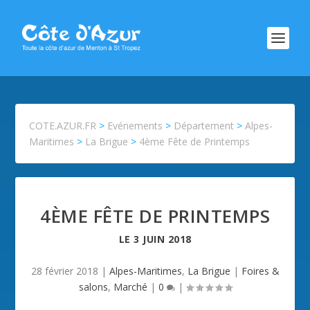
COTE.AZUR.FR
>
Evénements
>
Département
>
Alpes-
Maritimes
>
La Brigue
>
4ème Fête de Printemps
4ÈME FÊTE DE PRINTEMPS
LE
3 JUIN 2018
28 février 2018
|
Alpes-Maritimes
,
La Brigue
|
Foires &
salons
,
Marché
|
0
|