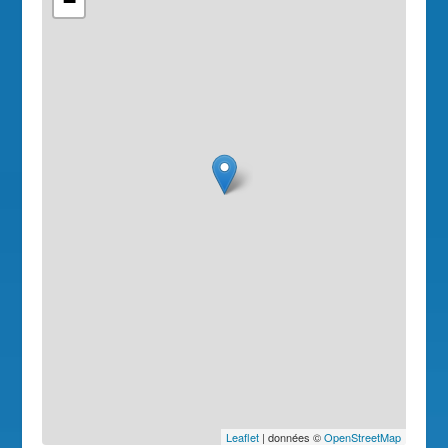
−
Leaflet
| données ©
OpenStreetMap