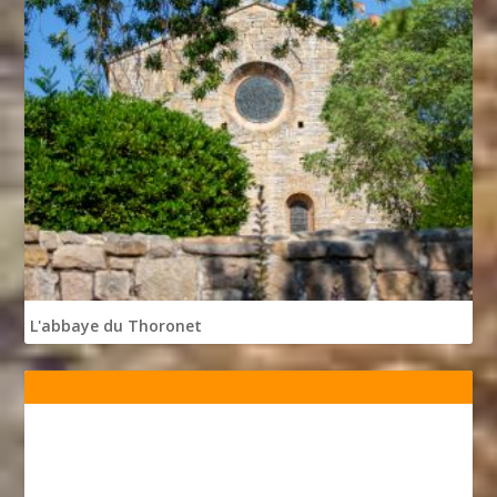
L'abbaye du Thoronet