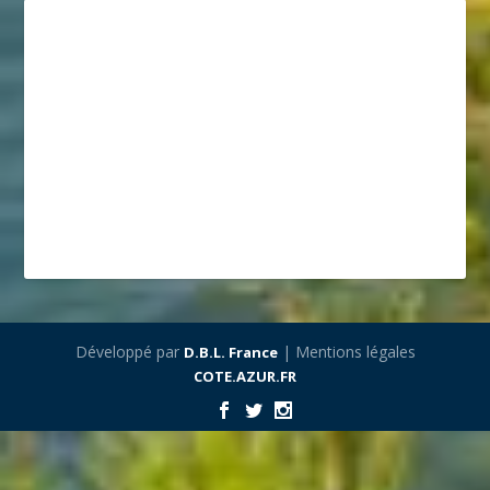
Développé par
| Mentions légales
D.B.L. France
COTE.AZUR.FR