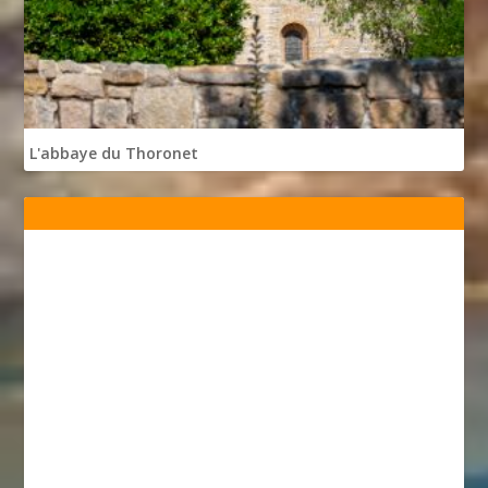
L'abbaye du Thoronet