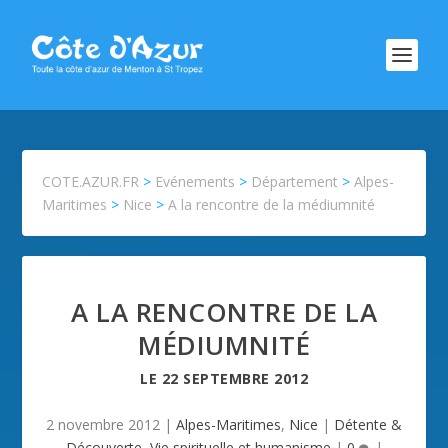
COTE.AZUR.FR
>
Evénements
>
Département
>
Alpes-
Maritimes
>
Nice
>
A la rencontre de la médiumnité
A LA RENCONTRE DE LA
MÉDIUMNITÉ
LE
22 SEPTEMBRE 2012
2 novembre 2012
|
Alpes-Maritimes
,
Nice
|
Détente &
Découverte
,
Vie spirituelle et humanisme
|
0
|