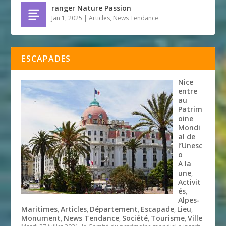
ranger Nature Passion
Jan 1, 2025
|
Articles
,
News Tendance
ESCAPADES
Nice
entre
au
Patrim
oine
Mondi
al de
l’Unesc
o
A la
une
,
Activit
és
,
Alpes-
Maritimes
Articles
Département
Escapade
Lieu
,
,
,
,
,
Monument
News Tendance
Société
Tourisme
Ville
,
,
,
,