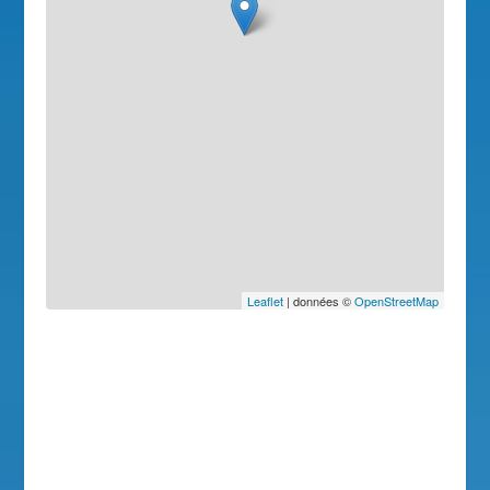
Leaflet
| données ©
OpenStreetMap