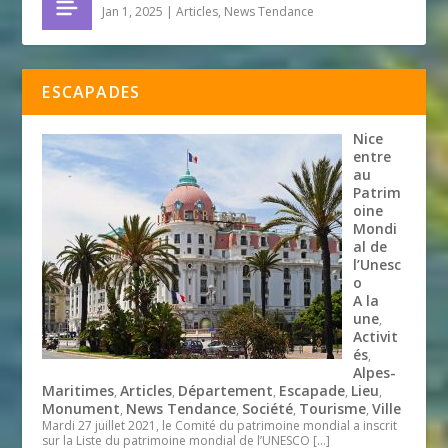
Jan 1, 2025
|
Articles
,
News Tendance
ESCAPADES
Nice
entre
au
Patrim
oine
Mondi
al de
l’Unesc
o
A la
une
,
Activit
és
,
Alpes-
Maritimes
Articles
Département
Escapade
Lieu
,
,
,
,
,
Monument
News Tendance
Société
Tourisme
Ville
,
,
,
,
Mardi 27 juillet 2021, le Comité du patrimoine mondial a inscrit
sur la Liste du patrimoine mondial de l’UNESCO
[…]