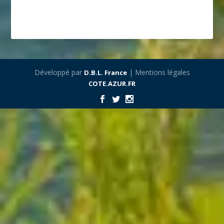
Développé par
| Mentions légales
D.B.L. France
COTE.AZUR.FR