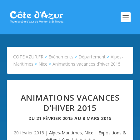
COTE.AZUR.FR
>
Evénements
>
Département
>
Alpes-
Maritimes
>
Nice
>
Animations vacances d’hiver 2015
ANIMATIONS VACANCES
D’HIVER 2015
DU
21 FÉVRIER 2015
AU
8 MARS 2015
20 février 2015
|
Alpes-Maritimes
,
Nice
|
Expositions &
visites
|
0
|