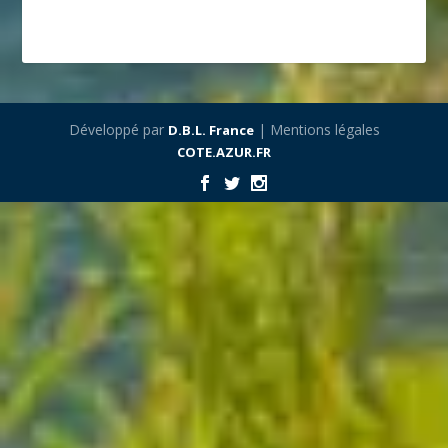
Développé par
| Mentions légales
D.B.L. France
COTE.AZUR.FR