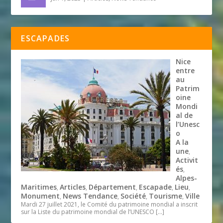
ESCAPADES
Nice
entre
au
Patrim
oine
Mondi
al de
l’Unesc
o
A la
une
,
Activit
és
,
Alpes-
Maritimes
Articles
Département
Escapade
Lieu
,
,
,
,
,
Monument
News Tendance
Société
Tourisme
Ville
,
,
,
,
Mardi 27 juillet 2021, le Comité du patrimoine mondial a inscrit
sur la Liste du patrimoine mondial de l’UNESCO
[…]