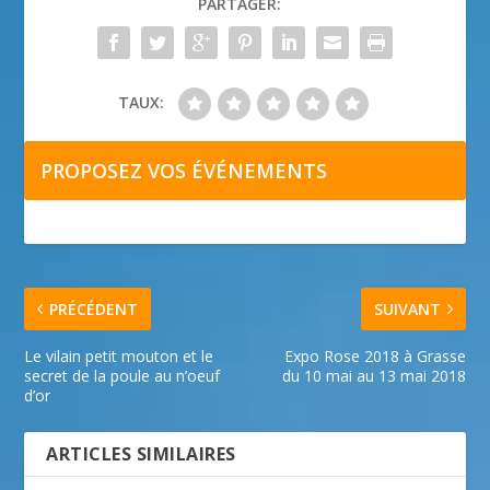
PARTAGER:
TAUX:
PROPOSEZ VOS ÉVÉNEMENTS
PRÉCÉDENT
SUIVANT
Le vilain petit mouton et le
Expo Rose 2018 à Grasse
secret de la poule au n’oeuf
du 10 mai au 13 mai 2018
d’or
ARTICLES SIMILAIRES