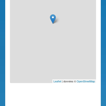
Leaflet
| données ©
OpenStreetMap