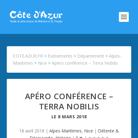
COTE.AZUR.FR
>
Evénements
>
Département
>
Alpes-
Maritimes
>
Nice
>
Apéro conférence – Terra Nobilis
APÉRO CONFÉRENCE –
TERRA NOBILIS
LE
8 MARS 2018
18 avril 2018
|
Alpes-Maritimes
,
Nice
|
Détente &
Découverte
,
Histoire
|
0
|