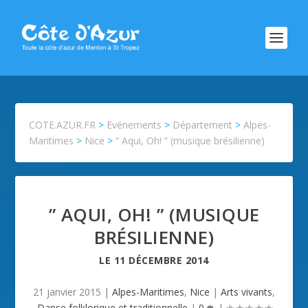
COTE.AZUR.FR
>
Evénements
>
Département
>
Alpes-
Maritimes
>
Nice
>
” Aqui, Oh! ” (musique brésilienne)
” AQUI, OH! ” (MUSIQUE
BRÉSILIENNE)
LE
11 DÉCEMBRE 2014
21 janvier 2015
|
Alpes-Maritimes
,
Nice
|
Arts vivants
,
Danse folklorique et traditionnelle
|
0
|