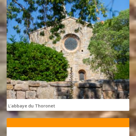
L'abbaye du Thoronet