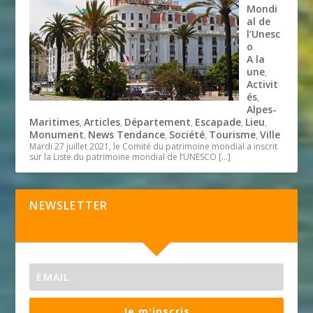
Mondi
al de
l’Unesc
o
A la
une
,
Activit
és
,
Alpes-
Maritimes
Articles
Département
Escapade
Lieu
,
,
,
,
,
Monument
News Tendance
Société
Tourisme
Ville
,
,
,
,
Mardi 27 juillet 2021, le Comité du patrimoine mondial a inscrit
sur la Liste du patrimoine mondial de l’UNESCO
[…]
NEWSLETTER
Je m'inscris