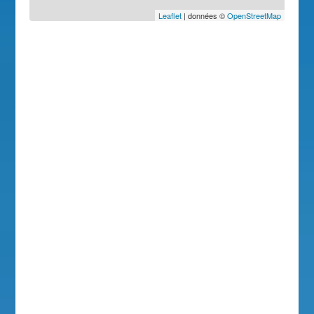
Leaflet
| données ©
OpenStreetMap