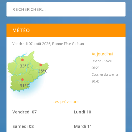
MÉTÉO
Vendredi 07 août 2026, Bonne Fête Gaétan
Aujourd'hui
Lever du Soleil
33°C
06:29
35°C
Coucher du soleil à
20:43
31°C
Les prévisions
Vendredi 07
Lundi 10
Samedi 08
Mardi 11