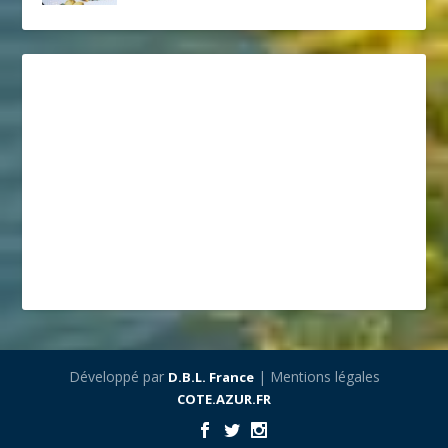
Développé par
| Mentions légales
D.B.L. France
COTE.AZUR.FR