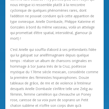
nous intrigue ici ressemble plutôt à la rencontre
cyclonique de quelques phénomènes rares, dont
l’addition ne pouvait conduire qu’à cette apparition de
type ovniesque. Arielle Dombasle, Philippe Katerine et
Gonzales à bord du même vaisseau, voilà un attelage
qui promettait d’être spatial, intersidéral, glamour (à
mort) !
C’est Arielle qui souffla d’abord à ses prétendants l’idée
qui lui galopait sur arielll’imaginaire depuis quelque
temps : réaliser un album de chansons originales en
hommage à Sor Juana Inès de la Cruz, poétesse
mystique du 17ème siècle mexicain, considérée comme
la première des féministes hispanophones. Douze
tableaux de grâce, de rire et de violence à l’intérieur
desquels Arielle Dombasle s’infiltre telle une Zelig au
féminin, femme caméléon qui chevauche un Poney
rose, caresse de sa voix pure de soprano un Petit
chaton sublime et n’offre son corps divin qu’à