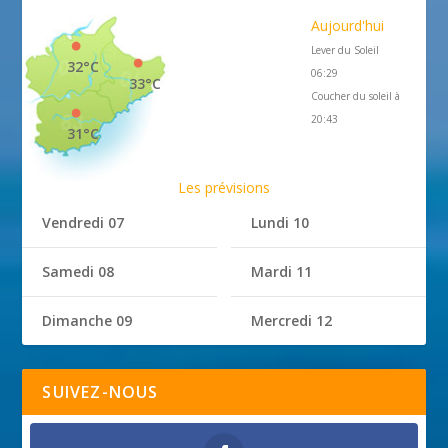
Aujourd'hui
Lever du Soleil
32°C
06:29
33°C
Coucher du soleil à
20:43
31°C
Les prévisions
Vendredi 07
Lundi 10
Samedi 08
Mardi 11
Dimanche 09
Mercredi 12
SUIVEZ-NOUS