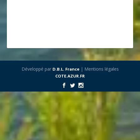
Développé par
| Mentions légales
D.B.L. France
COTE.AZUR.FR