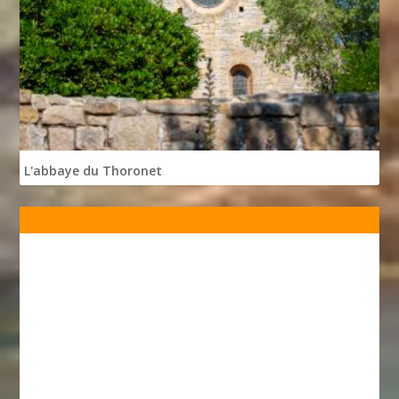
L'abbaye du Thoronet