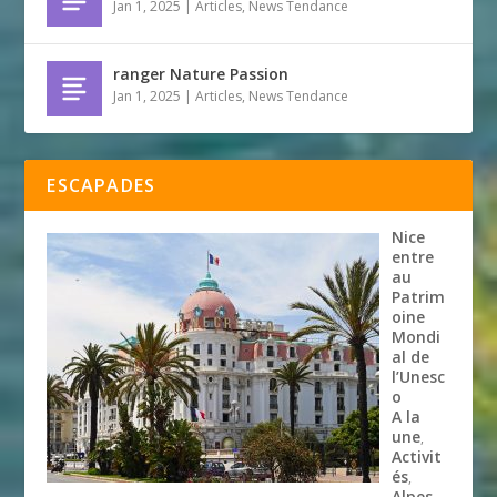
Jan 1, 2025
|
Articles
,
News Tendance
ranger Nature Passion
Jan 1, 2025
|
Articles
,
News Tendance
ESCAPADES
Nice
entre
au
Patrim
oine
Mondi
al de
l’Unesc
o
A la
une
,
Activit
és
,
Alpes-