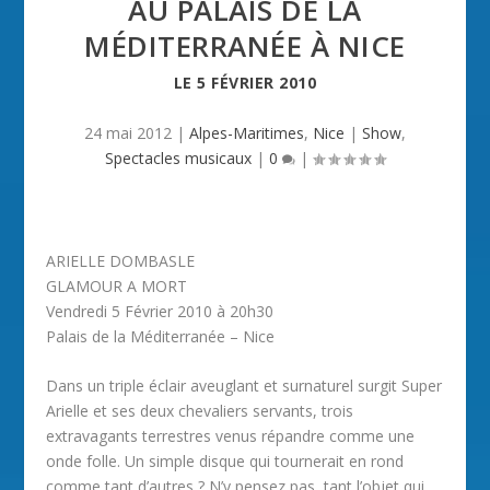
AU PALAIS DE LA
MÉDITERRANÉE À NICE
LE
5 FÉVRIER 2010
24 mai 2012
|
Alpes-Maritimes
,
Nice
|
Show
,
Spectacles musicaux
|
0
|
ARIELLE DOMBASLE
GLAMOUR A MORT
Vendredi 5 Février 2010 à 20h30
Palais de la Méditerranée – Nice
Dans un triple éclair aveuglant et surnaturel surgit Super
Arielle et ses deux chevaliers servants, trois
extravagants terrestres venus répandre comme une
onde folle. Un simple disque qui tournerait en rond
comme tant d’autres ? N’y pensez pas, tant l’objet qui