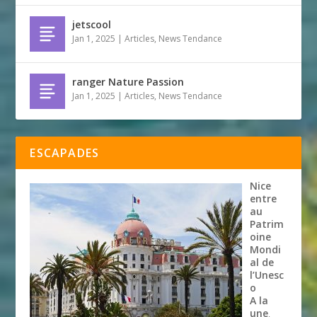
jetscool
Jan 1, 2025
|
Articles
,
News Tendance
ranger Nature Passion
Jan 1, 2025
|
Articles
,
News Tendance
ESCAPADES
Nice
entre
au
Patrim
oine
Mondi
al de
l’Unesc
o
A la
une
,