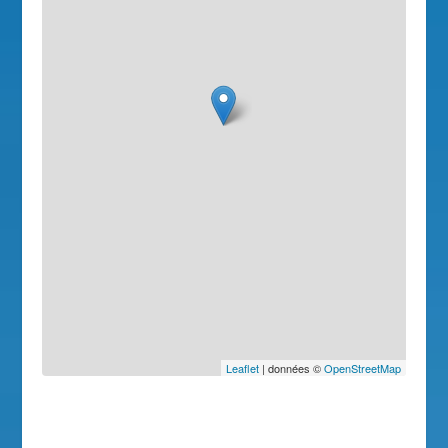
Leaflet
| données ©
OpenStreetMap