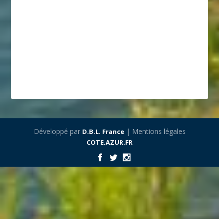
Développé par
| Mentions légales
D.B.L. France
COTE.AZUR.FR