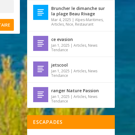
Bruncher le dimanche sur
la plage Beau Rivage
Mar 4, 2025
|
Alpes-Maritimes
,
Articles
,
Nice
,
Restaurant
ce evasion
Jan 1, 2025
|
Articles
,
News
Tendance
jetscool
Jan 1, 2025
|
Articles
,
News
Tendance
ranger Nature Passion
Jan 1, 2025
|
Articles
,
News
Tendance
ESCAPADES