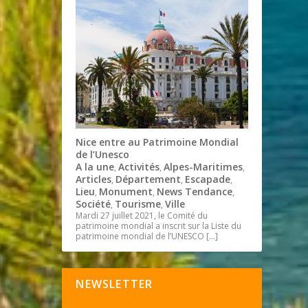
Nice entre au Patrimoine Mondial
de l’Unesco
A la une
Activités
Alpes-Maritimes
,
,
,
Articles
Département
Escapade
,
,
,
Lieu
Monument
News Tendance
,
,
,
Société
Tourisme
Ville
,
,
Mardi 27 juillet 2021, le Comité du
patrimoine mondial a inscrit sur la Liste du
patrimoine mondial de l’UNESCO
[…]
NEWSLETTER