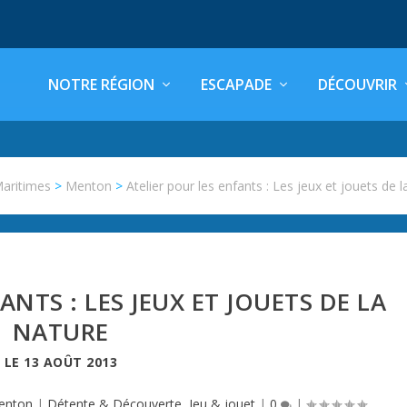
NOTRE RÉGION
ESCAPADE
DÉCOUVRIR
Maritimes
>
Menton
>
Atelier pour les enfants : Les jeux et jouets de l
ANTS : LES JEUX ET JOUETS DE LA
NATURE
LE
13 AOÛT 2013
enton
|
Détente & Découverte
,
Jeu & jouet
|
0
|