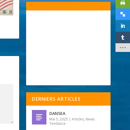
DERNIERS ARTICLES
DANSEA
Mai 5, 2025
|
Articles
,
News
Tendance