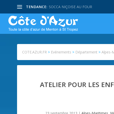
TENDANCE:
SOCCA NIÇOISE AU FOUR
COTE.AZUR.FR
>
Evénements
>
Département
>
Alpes-
ATELIER POUR LES ENF
23 septembre 2013
|
Alpes-Maritimes
,
M