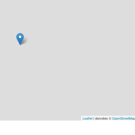
Leaflet
| données ©
OpenStreetMa