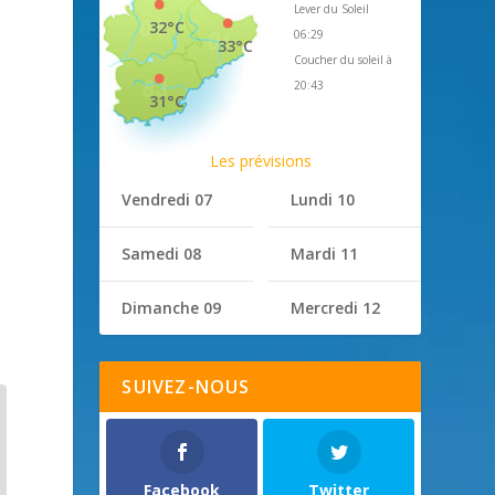
Lever du Soleil
32°C
06:29
33°C
Coucher du soleil à
20:43
31°C
Les prévisions
Vendredi 07
Lundi 10
Samedi 08
Mardi 11
Dimanche 09
Mercredi 12
SUIVEZ-NOUS
Facebook
Twitter