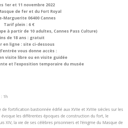
es 1er et 11 novembre 2022
asque de fer et du Fort Royal
te-Marguerite
06400 Cannes
Tarif plein : 6 €
oupe à partir de 10 adultes, Cannes Pass Culture)
ns de 18 ans : gratuit
 en ligne : site ci-dessous
 d’entrée vous donne accès :
en visite libre ou en visite guidée
ente et l’exposition temporaire du musée
 : 1h
 fortification bastionnée édifié aux XVIIe et XVIIIe siècles sur les
e évoque les différentes époques de construction du fort, le
is XIV, la vie de ses célèbres prisonniers et l’énigme du Masque de