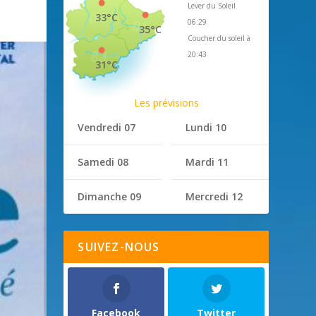
Lever du Soleil
33°C
06:29
35°C
Coucher du soleil à
20:43
31°C
Les prévisions
Vendredi 07
Lundi 10
Samedi 08
Mardi 11
Dimanche 09
Mercredi 12
SUIVEZ-NOUS
Facebook
Twitter