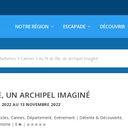
NOTRE RÉGION
ESCAPADE
DÉCOUVRIR
Maritimes
>
Cannes
>
Au fil de l’île, un archipel imaginé
LE, UN ARCHIPEL IMAGINÉ
N 2022
AU
13 NOVEMBRE 2022
ticles
,
Cannes
,
Département
,
Evénement
|
Détente & Découverte
,
risme
|
0
|