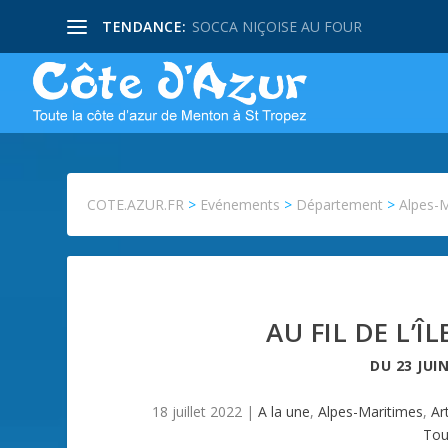
TENDANCE:
SOCCA NIÇOISE AU FOUR
COTE.AZUR.FR
>
Evénements
>
Département
>
Alpes-
AU FIL DE L’Î
DU
23 JUI
18 juillet 2022
|
A la une
,
Alpes-Maritimes
,
Ar
Tou