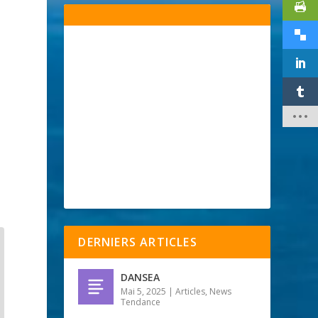
DERNIERS ARTICLES
DANSEA
Mai 5, 2025
|
Articles
,
News
Tendance