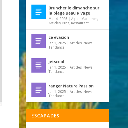
Bruncher le dimanche sur
la plage Beau Rivage
Mar 4, 2025
|
Alpes-Maritimes
,
Articles
,
Nice
,
Restaurant
ce evasion
Jan 1, 2025
|
Articles
,
News
Tendance
jetscool
Jan 1, 2025
|
Articles
,
News
Tendance
ranger Nature Passion
Jan 1, 2025
|
Articles
,
News
Tendance
p
ESCAPADES