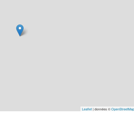
Leaflet
| données ©
OpenStreetMa