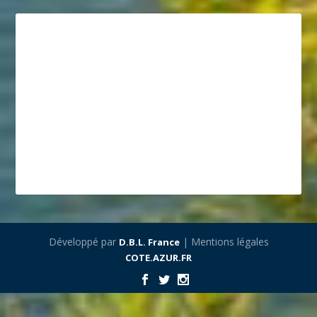
Développé par
| Mentions légales
D.B.L. France
COTE.AZUR.FR