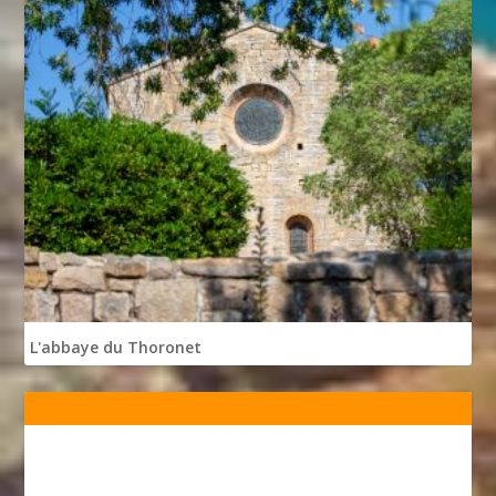
L'abbaye du Thoronet