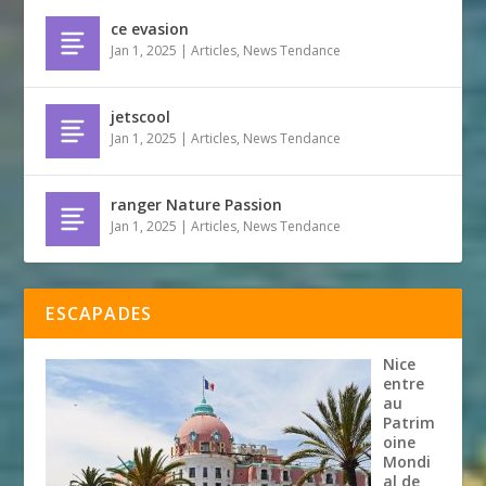
ce evasion
Jan 1, 2025
|
Articles
,
News Tendance
jetscool
Jan 1, 2025
|
Articles
,
News Tendance
ranger Nature Passion
Jan 1, 2025
|
Articles
,
News Tendance
ESCAPADES
Nice
entre
au
Patrim
oine
Mondi
al de