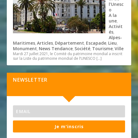
l’Unesc
o
A la
une
,
Activit
és
,
Alpes-
Maritimes
Articles
Département
Escapade
Lieu
,
,
,
,
,
Monument
News Tendance
Société
Tourisme
Ville
,
,
,
,
Mardi 27 juillet 2021, le Comité du patrimoine mondial a inscrit
sur la Liste du patrimoine mondial de l’UNESCO
[…]
NEWSLETTER
Je m'inscris