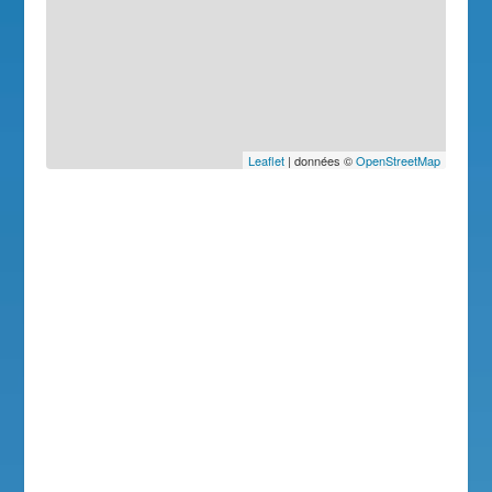
Leaflet
| données ©
OpenStreetMap