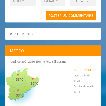
MÉTÉO
Jeudi 06 août 2026, Bonne Fête Félicissime
Aujourd'hui
Lever du Soleil
33°C
06:28
35°C
Coucher du soleil à
20:44
33°C