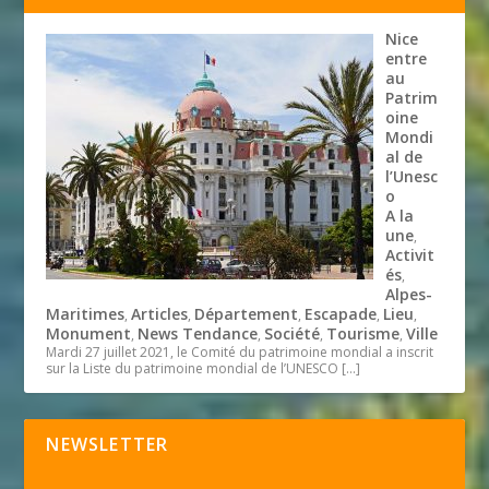
Nice
entre
au
Patrim
oine
Mondi
al de
l’Unesc
o
A la
une
,
Activit
és
,
Alpes-
Maritimes
Articles
Département
Escapade
Lieu
,
,
,
,
,
Monument
News Tendance
Société
Tourisme
Ville
,
,
,
,
Mardi 27 juillet 2021, le Comité du patrimoine mondial a inscrit
sur la Liste du patrimoine mondial de l’UNESCO
[…]
NEWSLETTER