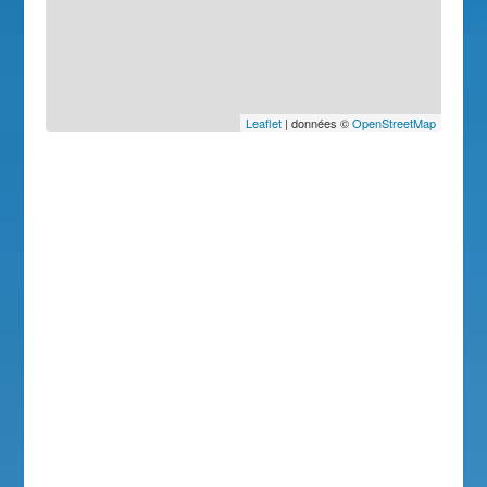
Leaflet
| données ©
OpenStreetMap