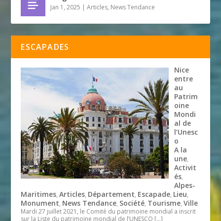
Jan 1, 2025
|
Articles
,
News Tendance
ESCAPADES
Nice
entre
au
Patrim
oine
Mondi
al de
l’Unesc
o
A la
une
,
Activit
és
,
Alpes-
Maritimes
Articles
Département
Escapade
Lieu
,
,
,
,
,
Monument
News Tendance
Société
Tourisme
Ville
,
,
,
,
Mardi 27 juillet 2021, le Comité du patrimoine mondial a inscrit
sur la Liste du patrimoine mondial de l’UNESCO
[…]