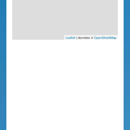
Leaflet
| données ©
OpenStreetMap