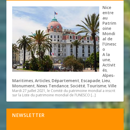
Nice
entre
au
Patrim
oine
Mondi
al de
l’Unesc
o
A la
une
,
Activit
és
,
Alpes-
Maritimes
Articles
Département
Escapade
Lieu
,
,
,
,
,
Monument
News Tendance
Société
Tourisme
Ville
,
,
,
,
Mardi 27 juillet 2021, le Comité du patrimoine mondial a inscrit
sur la Liste du patrimoine mondial de l’UNESCO
[…]
NEWSLETTER