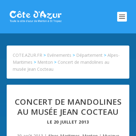
COTE.AZUR.FR
>
Evénements
>
Département
>
Alpes-
Maritimes
>
Menton
>
Concert de mandolines au
musée Jean Cocteau
CONCERT DE MANDOLINES
AU MUSÉE JEAN COCTEAU
LE
20 JUILLET 2013
30 août 2013
|
Alpes-Maritimes
,
Menton
|
Musique