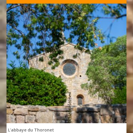
L'abbaye du Thoronet