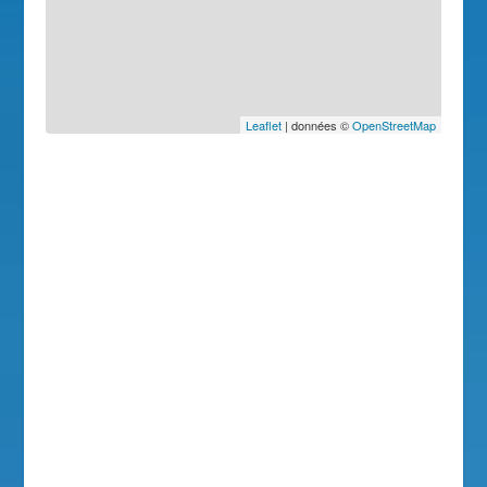
Leaflet
| données ©
OpenStreetMap