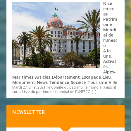
Nice
entre
au
Patrim
oine
Mondi
al de
l’Unesc
o
A la
une
,
Activit
és
,
Alpes-
Maritimes
Articles
Département
Escapade
Lieu
,
,
,
,
,
Monument
News Tendance
Société
Tourisme
Ville
,
,
,
,
Mardi 27 juillet 2021, le Comité du patrimoine mondial a inscrit
sur la Liste du patrimoine mondial de l’UNESCO
[…]
NEWSLETTER