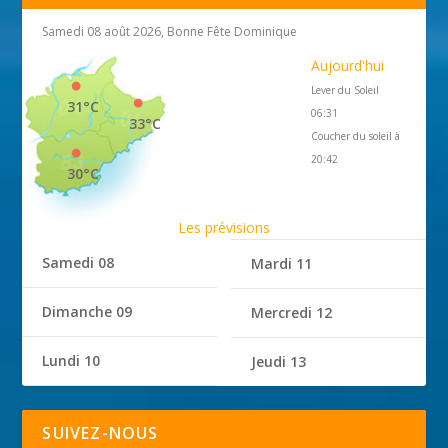
Samedi 08 août 2026, Bonne Fête Dominique
Aujourd'hui
Lever du Soleil
31°C
06:31
33°C
Coucher du soleil à
20:42
30°C
Les prévisions
Samedi 08
Mardi 11
Dimanche 09
Mercredi 12
Lundi 10
Jeudi 13
SUIVEZ-NOUS