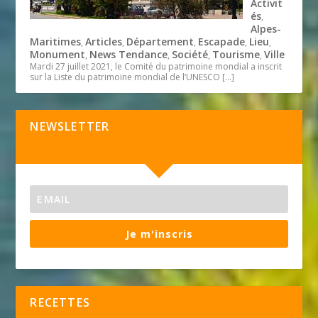
Activit
és
,
Alpes-
Maritimes
Articles
Département
Escapade
Lieu
,
,
,
,
,
Monument
News Tendance
Société
Tourisme
Ville
,
,
,
,
Mardi 27 juillet 2021, le Comité du patrimoine mondial a inscrit
sur la Liste du patrimoine mondial de l’UNESCO
[…]
NEWSLETTER
Je m'inscris
RECETTES