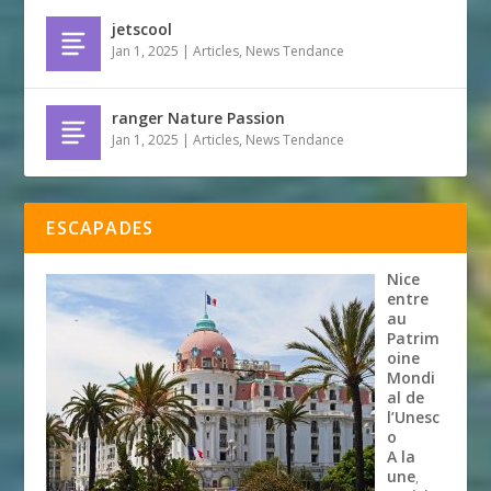
jetscool
Jan 1, 2025
|
Articles
,
News Tendance
ranger Nature Passion
Jan 1, 2025
|
Articles
,
News Tendance
ESCAPADES
Nice
entre
au
Patrim
oine
Mondi
al de
l’Unesc
o
A la
une
,