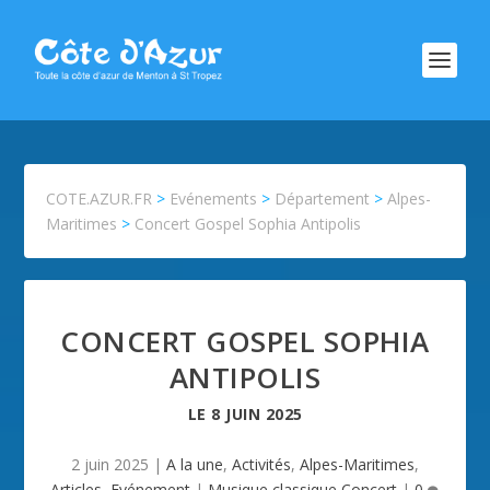
COTE.AZUR.FR
>
Evénements
>
Département
>
Alpes-
Maritimes
>
Concert Gospel Sophia Antipolis
CONCERT GOSPEL SOPHIA
ANTIPOLIS
LE
8 JUIN 2025
2 juin 2025
|
A la une
,
Activités
,
Alpes-Maritimes
,
Articles
,
Evénement
|
Musique classique,Concert
|
0