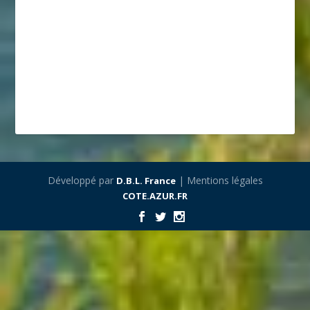
Développé par
| Mentions légales
D.B.L. France
COTE.AZUR.FR