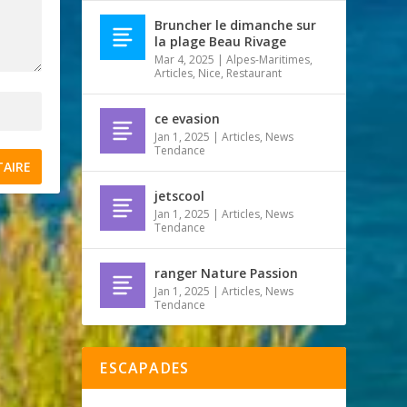
Bruncher le dimanche sur
la plage Beau Rivage
Mar 4, 2025
|
Alpes-Maritimes
,
Articles
,
Nice
,
Restaurant
ce evasion
Jan 1, 2025
|
Articles
,
News
Tendance
jetscool
Jan 1, 2025
|
Articles
,
News
Tendance
ranger Nature Passion
Jan 1, 2025
|
Articles
,
News
Tendance
ESCAPADES