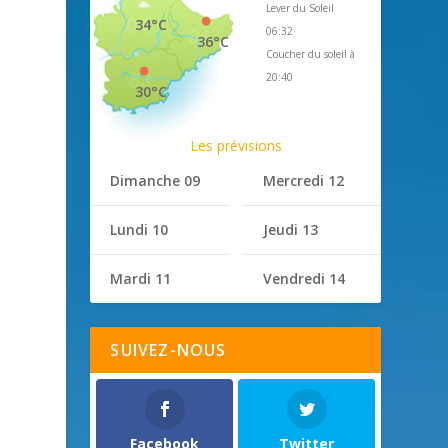
Lever du Soleil
34°C
06:32
36°C
Coucher du soleil à
20:40
30°C
Les prévisions
Dimanche 09
Mercredi 12
Lundi 10
Jeudi 13
Mardi 11
Vendredi 14
SUIVEZ-NOUS
Facebook
Twitter