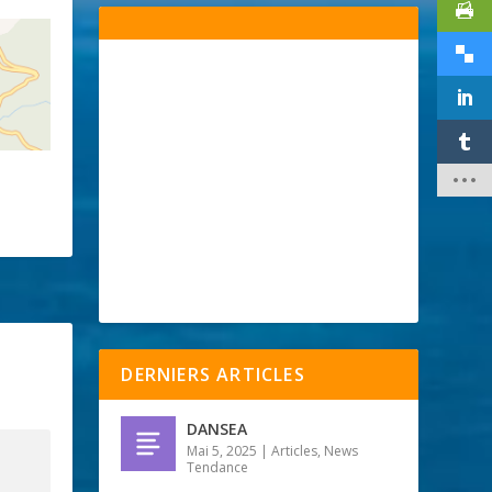
DERNIERS ARTICLES
DANSEA
Mai 5, 2025
|
Articles
,
News
Tendance