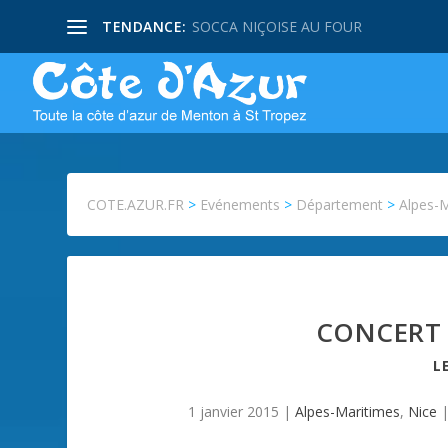
TENDANCE:
SOCCA NIÇOISE AU FOUR
COTE.AZUR.FR
>
Evénements
>
Département
>
Alpes-
CONCERT “
L
1 janvier 2015
|
Alpes-Maritimes
,
Nice