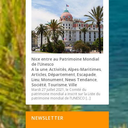
Nice entre au Patrimoine Mondial
de l’Unesco
A la une
Activités
Alpes-Maritimes
,
,
,
Articles
Département
Escapade
,
,
,
Lieu
Monument
News Tendance
,
,
,
Société
Tourisme
Ville
,
,
Mardi 27 juillet 2021, le Comité du
patrimoine mondial a inscrit sur la Liste du
patrimoine mondial de l’UNESCO
[…]
NEWSLETTER