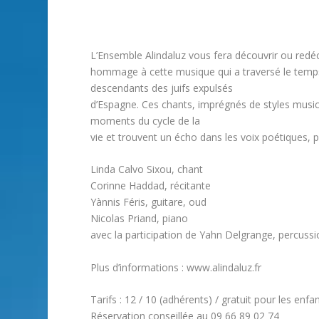
L’Ensemble Alindaluz vous fera découvrir ou redéco
hommage à cette musique qui a traversé le temps
descendants des juifs expulsés
d’Espagne. Ces chants, imprégnés de styles musica
moments du cycle de la
vie et trouvent un écho dans les voix poétiques,
Linda Calvo Sixou, chant
Corinne Haddad, récitante
Yànnis Féris, guitare, oud
Nicolas Priand, piano
avec la participation de Yahn Delgrange, percussi
Plus d’informations : www.alindaluz.fr
Tarifs : 12 / 10 (adhérents) / gratuit pour les enfan
Réservation conseillée au 09 66 89 02 74