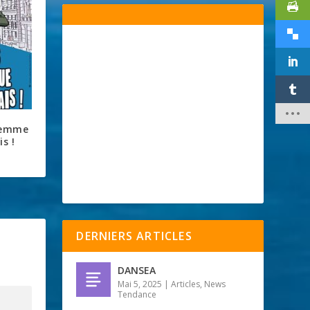
femme
is !
DERNIERS ARTICLES
DANSEA
Mai 5, 2025
|
Articles
,
News
Tendance