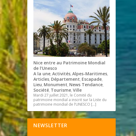
Nice entre au Patrimoine Mondial
de l’Unesco
A la une
Activités
Alpes-Maritimes
,
,
,
Articles
Département
Escapade
,
,
,
Lieu
Monument
News Tendance
,
,
,
Société
Tourisme
Ville
,
,
Mardi 27 juillet 2021, le Comité du
patrimoine mondial a inscrit sur la Liste du
patrimoine mondial de l’UNESCO
[…]
NEWSLETTER