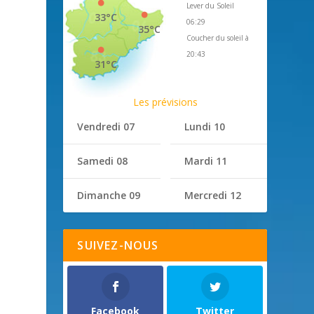
Lever du Soleil
33°C
06:29
35°C
Coucher du soleil à
20:43
31°C
Les prévisions
Vendredi 07
Lundi 10
Samedi 08
Mardi 11
Dimanche 09
Mercredi 12
SUIVEZ-NOUS
Facebook
Twitter