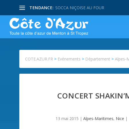
TENDANCE:
SOCCA NIÇOISE AU FOUR
COTE.AZUR.FR
>
Evénements
>
Département
>
Alpes-
CONCERT SHAKIN’
13 mai 2015
|
Alpes-Maritimes
,
Nice
|