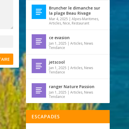
Bruncher le dimanche sur
la plage Beau Rivage
Mar 4, 2025
|
Alpes-Maritimes
,
Articles
,
Nice
,
Restaurant
ce evasion
Jan 1, 2025
|
Articles
,
News
Tendance
jetscool
Jan 1, 2025
|
Articles
,
News
Tendance
ranger Nature Passion
Jan 1, 2025
|
Articles
,
News
Tendance
ESCAPADES