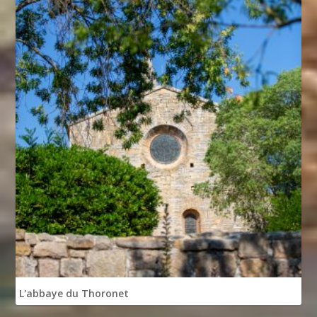
L'abbaye du Thoronet