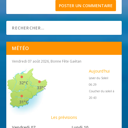
MÉTÉO
Vendredi 07 août 2026, Bonne Fête Gaétan
Aujourd'hui
Lever du Soleil
32°C
06:29
33°C
Coucher du soleil à
20:43
31°C
Les prévisions
Vendredi 07
Lundi 10