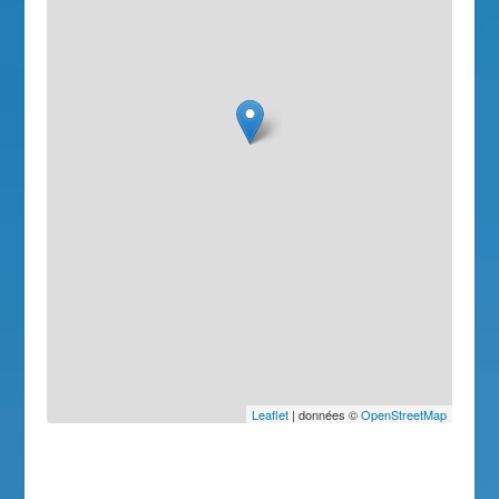
Leaflet
| données ©
OpenStreetMap