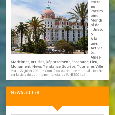
entre
au
Patrim
oine
Mondi
al de
l’Unesc
o
A la
une
,
Activit
és
,
Alpes-
Maritimes
Articles
Département
Escapade
Lieu
,
,
,
,
,
Monument
News Tendance
Société
Tourisme
Ville
,
,
,
,
Mardi 27 juillet 2021, le Comité du patrimoine mondial a inscrit
sur la Liste du patrimoine mondial de l’UNESCO
[…]
NEWSLETTER