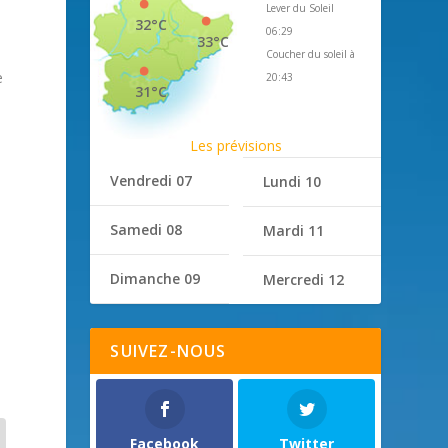
Lever du Soleil
32°C
06:29
33°C
Coucher du soleil à
e
20:43
31°C
Les prévisions
Vendredi 07
Lundi 10
Samedi 08
Mardi 11
Dimanche 09
Mercredi 12
SUIVEZ-NOUS
Facebook
Twitter