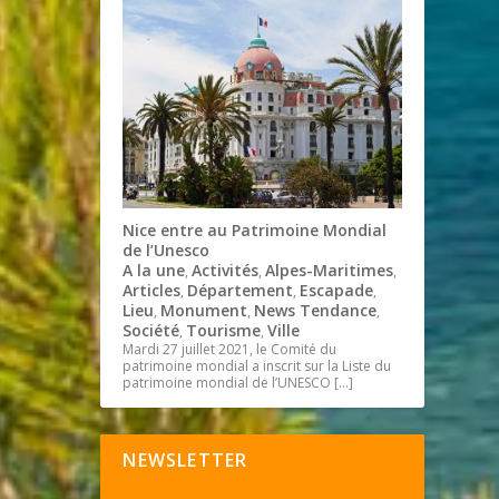
Nice entre au Patrimoine Mondial
de l’Unesco
A la une
Activités
Alpes-Maritimes
,
,
,
Articles
Département
Escapade
,
,
,
Lieu
Monument
News Tendance
,
,
,
Société
Tourisme
Ville
,
,
Mardi 27 juillet 2021, le Comité du
patrimoine mondial a inscrit sur la Liste du
patrimoine mondial de l’UNESCO
[…]
NEWSLETTER