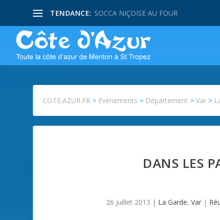
TENDANCE:
SOCCA NIÇOISE AU FOUR
COTE.AZUR.FR
>
Evénements
>
Département
>
Var
>
L
DANS LES P
26 juillet 2013
|
La Garde
,
Var
|
Réu