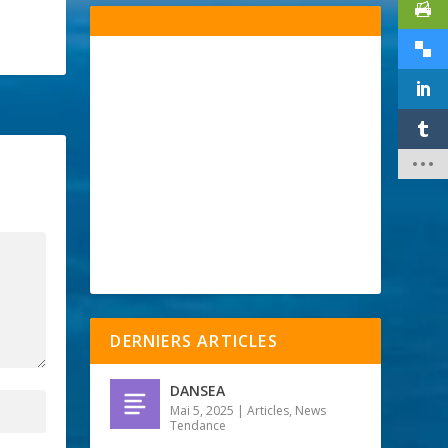
DERNIERS ARTICLES
DANSEA
Mai 5, 2025
|
Articles
,
News
Tendance