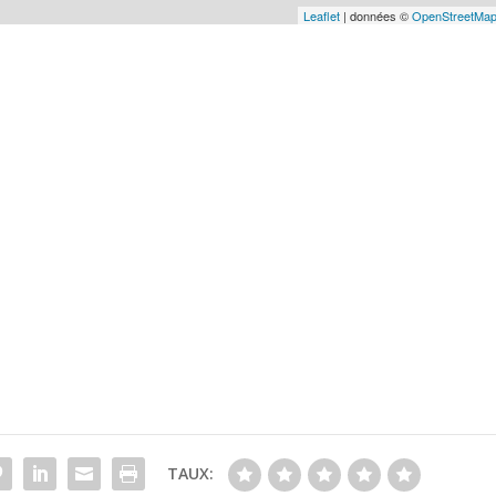
Leaflet
| données ©
OpenStreetMa
TAUX: