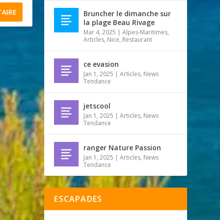
Bruncher le dimanche sur
la plage Beau Rivage
Mar 4, 2025
|
Alpes-Maritimes
,
Articles
,
Nice
,
Restaurant
ce evasion
Jan 1, 2025
|
Articles
,
News
Tendance
jetscool
Jan 1, 2025
|
Articles
,
News
Tendance
ranger Nature Passion
Jan 1, 2025
|
Articles
,
News
Tendance
ESCAPADES