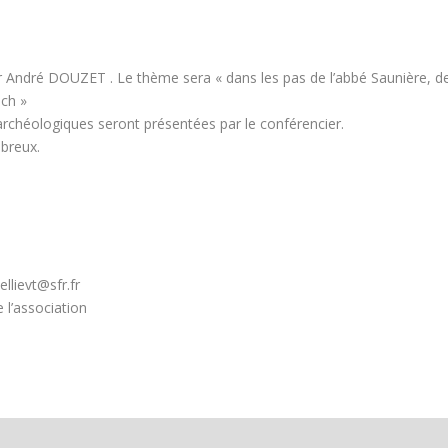
ndré DOUZET . Le thème sera « dans les pas de l’abbé Saunière, d
ch »
archéologiques seront présentées par le conférencier.
breux.
ellievt@sfr.fr
 l’association