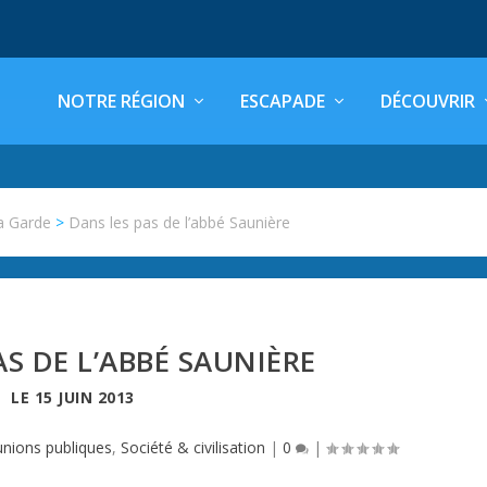
NOTRE RÉGION
ESCAPADE
DÉCOUVRIR
a Garde
>
Dans les pas de l’abbé Saunière
AS DE L’ABBÉ SAUNIÈRE
LE
15 JUIN 2013
nions publiques
,
Société & civilisation
|
0
|