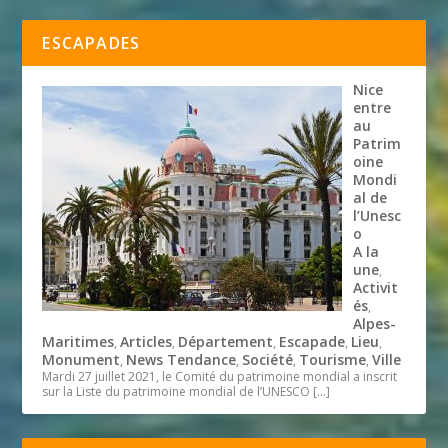
ESCAPADES
Nice
entre
au
Patrim
oine
Mondi
al de
l’Unesc
o
A la
une
,
Activit
és
,
Alpes-
Maritimes
Articles
Département
Escapade
Lieu
,
,
,
,
,
Monument
News Tendance
Société
Tourisme
Ville
,
,
,
,
Mardi 27 juillet 2021, le Comité du patrimoine mondial a inscrit
sur la Liste du patrimoine mondial de l’UNESCO
[…]