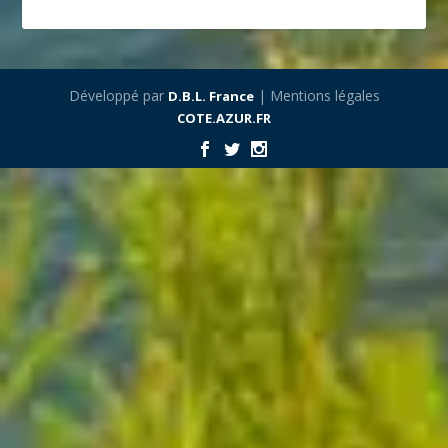
Développé par
| Mentions légales
D.B.L. France
COTE.AZUR.FR