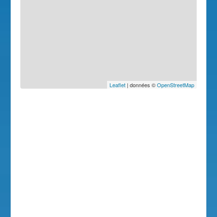
Leaflet
| données ©
OpenStreetMap