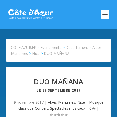
COTE.AZUR.FR
>
Evénements
>
Département
>
Alpes-
Maritimes
>
Nice
>
DUO MAÑANA
DUO MAÑANA
LE
29 SEPTEMBRE 2017
9 novembre 2017
|
Alpes-Maritimes
,
Nice
|
Musique
classique,Concert
,
Spectacles musicaux
|
0
|