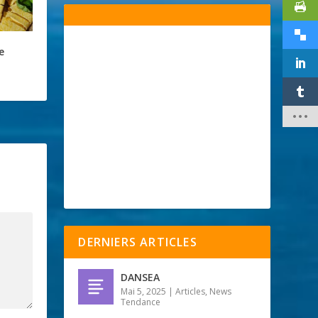
e
DERNIERS ARTICLES
DANSEA
Mai 5, 2025
|
Articles
,
News
Tendance