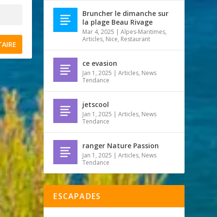
Bruncher le dimanche sur
la plage Beau Rivage
Mar 4, 2025
|
Alpes-Maritimes
,
Articles
,
Nice
,
Restaurant
ce evasion
Jan 1, 2025
|
Articles
,
News
Tendance
jetscool
Jan 1, 2025
|
Articles
,
News
Tendance
ranger Nature Passion
Jan 1, 2025
|
Articles
,
News
Tendance
ESCAPADES