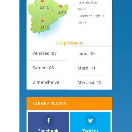
Lever du Soleil
32°C
06:29
33°C
Coucher du soleil à
20:43
31°C
Les prévisions
Vendredi 07
Lundi 10
Samedi 08
Mardi 11
Dimanche 09
Mercredi 12
SUIVEZ-NOUS
Facebook
Twitter