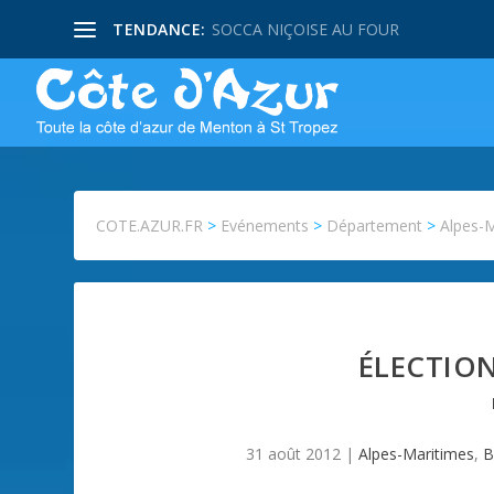
TENDANCE:
SOCCA NIÇOISE AU FOUR
COTE.AZUR.FR
>
Evénements
>
Département
>
Alpes-
ÉLECTION
31 août 2012
|
Alpes-Maritimes
,
B