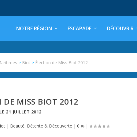
NOTRE RÉGION
ESCAPADE
DÉCOUVRIR
Maritimes
>
Biot
>
Élection de Miss Biot 2012
 DE MISS BIOT 2012
LE
21 JUILLET 2012
iot
|
Beauté
,
Détente & Découverte
|
0
|