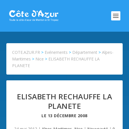
COTE.AZUR.FR
>
Evénements
>
Département
>
Alpes-
Maritimes
>
Nice
>
ELISABETH RECHAUFFE LA
PLANETE
ELISABETH RECHAUFFE LA
PLANETE
LE
13 DÉCEMBRE 2008
24 mai 2012
|
Alpes-Maritimes
,
Nice
|
Nouveauté
|
0