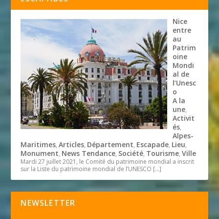
Nice
entre
au
Patrim
oine
Mondi
al de
l’Unesc
o
A la
une
,
Activit
és
,
Alpes-
Maritimes
Articles
Département
Escapade
Lieu
,
,
,
,
,
Monument
News Tendance
Société
Tourisme
Ville
,
,
,
,
Mardi 27 juillet 2021, le Comité du patrimoine mondial a inscrit
sur la Liste du patrimoine mondial de l’UNESCO
[…]
NEWSLETTER