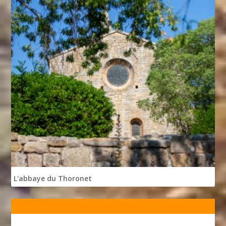
L'abbaye du Thoronet