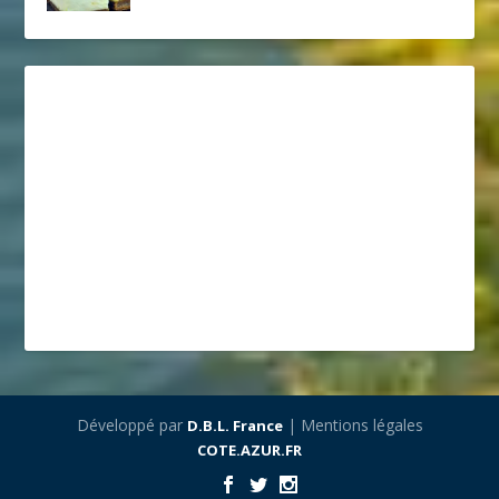
Développé par
| Mentions légales
D.B.L. France
COTE.AZUR.FR