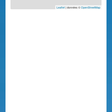
Leaflet
| données ©
OpenStreetMap