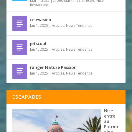
Mar 4, 2025
|
Alpes-Maritimes
,
Articles
,
Nice
,
Restaurant
ce evasion
Jan 1, 2025
|
Articles
,
News Tendance
jetscool
Jan 1, 2025
|
Articles
,
News Tendance
ranger Nature Passion
Jan 1, 2025
|
Articles
,
News Tendance
ESCAPADES
Nice
entre
au
Patrim
oine