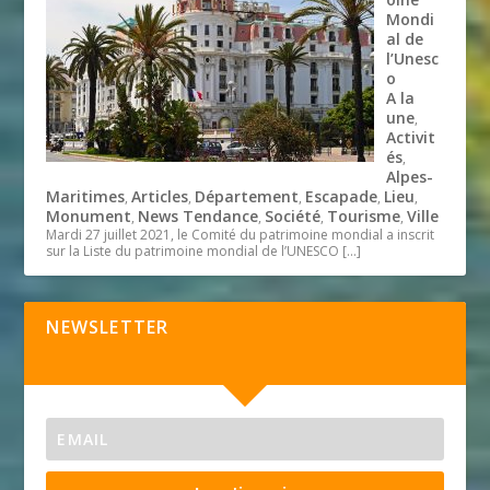
Mondi
al de
l’Unesc
o
A la
une
,
Activit
és
,
Alpes-
Maritimes
Articles
Département
Escapade
Lieu
,
,
,
,
,
Monument
News Tendance
Société
Tourisme
Ville
,
,
,
,
Mardi 27 juillet 2021, le Comité du patrimoine mondial a inscrit
sur la Liste du patrimoine mondial de l’UNESCO
[…]
NEWSLETTER