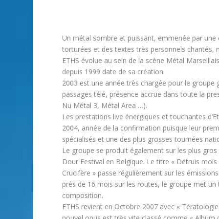
Un métal sombre et puissant, emmenée par une c
torturées et des textes très personnels chantés,
ETHS évolue au sein de la scène Métal Marseillaise
depuis 1999 date de sa création.
2003 est une année très chargée pour le groupe 
passages télé, présence accrue dans toute la pres
Nu Métal 3, Métal Area …).
Les prestations live énergiques et touchantes d’E
2004, année de la confirmation puisque leur prem
spécialisés et une des plus grosses tournées nati
Le groupe se produit également sur les plus gros 
Dour Festival en Belgique. Le titre « Détruis mois 
Crucifère » passe régulièrement sur les émissio
prés de 16 mois sur les routes, le groupe met un
composition.
ETHS revient en Octobre 2007 avec « Tératologie
nouvel opus est très vite classé comme « Album du