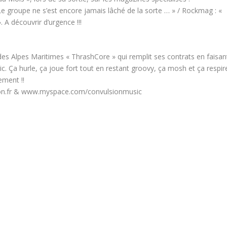
 Le groupe ne s’est encore jamais lâché de la sorte … » / Rockmag : «
 A découvrir d’urgence !!!
s Alpes Maritimes « ThrashCore » qui remplit ses contrats en faisan
lic. Ça hurle, ça joue fort tout en restant groovy, ça mosh et ça respir
ement !!
ion.fr & www.myspace.com/convulsionmusic