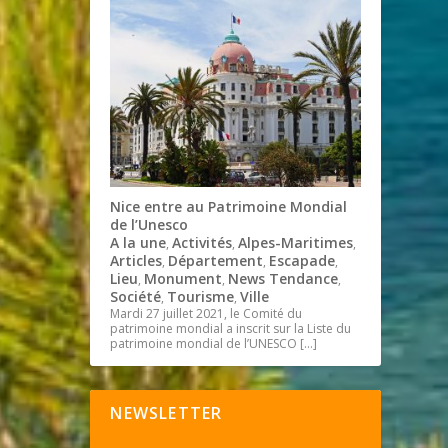
Nice entre au Patrimoine Mondial
de l’Unesco
A la une
Activités
Alpes-Maritimes
,
,
,
Articles
Département
Escapade
,
,
,
Lieu
Monument
News Tendance
,
,
,
Société
Tourisme
Ville
,
,
Mardi 27 juillet 2021, le Comité du
patrimoine mondial a inscrit sur la Liste du
patrimoine mondial de l’UNESCO
[…]
NEWSLETTER