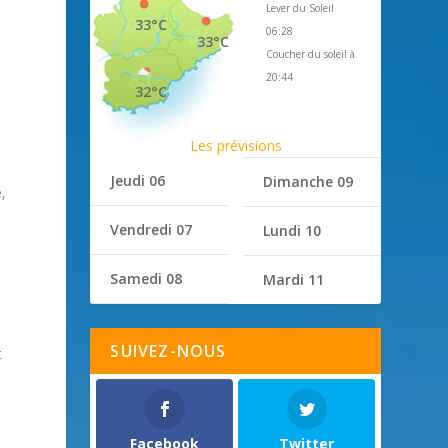
Lever du Soleil
33°C
06:28
33°C
Coucher du soleil à
20:44
32°C
Les prévisions
Jeudi 06
Dimanche 09
,
Vendredi 07
Lundi 10
Samedi 08
Mardi 11
SUIVEZ-NOUS
t
Facebook
Twitter