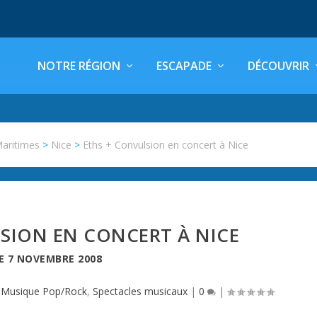
NOTRE RÉGION
ESCAPADE
DÉCOUVRIR
Maritimes
>
Nice
>
Eths + Convulsion en concert à Nice
SION EN CONCERT À NICE
LE
7 NOVEMBRE 2008
|
Musique Pop/Rock
,
Spectacles musicaux
|
0
|