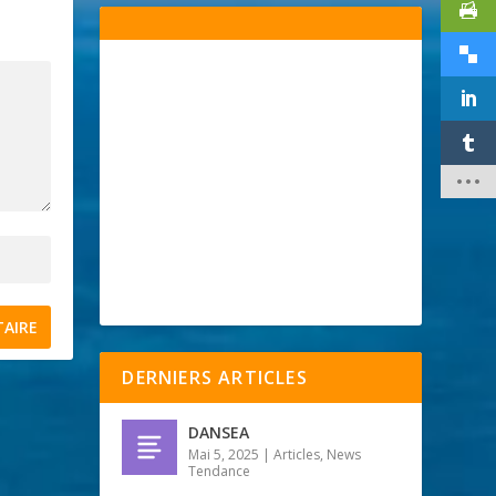
DERNIERS ARTICLES
DANSEA
Mai 5, 2025
|
Articles
,
News
Tendance