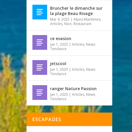
Bruncher le dimanche sur
la plage Beau Rivage
Mar 4, 2025
|
Alpes-Maritimes
,
Articles
,
Nice
,
Restaurant
ce evasion
Jan 1, 2025
|
Articles
,
News
Tendance
jetscool
Jan 1, 2025
|
Articles
,
News
Tendance
ranger Nature Passion
Jan 1, 2025
|
Articles
,
News
Tendance
ESCAPADES