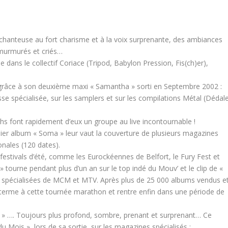
hanteuse au fort charisme et à la voix surprenante, des ambiances
 murmurés et criés…
 dans le collectif Coriace (Tripod, Babylon Pression, Fis(ch)er),
grâce à son deuxième maxi « Samantha » sorti en Septembre 2002 :
se spécialisée, sur les samplers et sur les compilations Métal (Dédale
ths font rapidement d’eux un groupe au live incontournable !
ier album « Soma » leur vaut la couverture de plusieurs magazines
onales (120 dates).
festivals d’été, comme les Eurockéennes de Belfort, le Fury Fest et
» tourne pendant plus d’un an sur le top indé du Mouv’ et le clip de «
ns spécialisées de MCM et MTV. Après plus de 25 000 albums vendus e
 terme à cette tournée marathon et rentre enfin dans une période de
 » …. Toujours plus profond, sombre, prenant et surprenant… Ce
 Mois », lors de sa sortie, sur les magazines spécialisés :