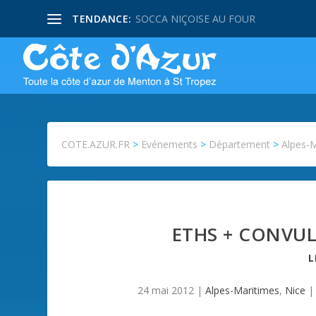
TENDANCE:
SOCCA NIÇOISE AU FOUR
COTE.AZUR.FR
>
Evénements
>
Département
>
Alpes-
ETHS + CONVUL
24 mai 2012
|
Alpes-Maritimes
,
Nice