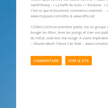
Hard’n’heavy : « La baffe du mois » / Rockone : «
C’est ici que la boucherie commence vraiment … ».
www.myspace.com/eths & www.eths.net
CONVULSION en première partie, est un groupe de
bouger les têtes, lever les poings et crier son pub
du métal, voilà leur vrai visage. A suivre impérativ
– Nouvel album Future Can Wait – www.convuls
COMMENTAIRE
VOIR LE SITE