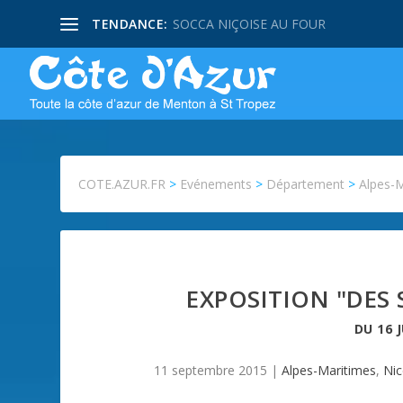
TENDANCE:
SOCCA NIÇOISE AU FOUR
COTE.AZUR.FR
>
Evénements
>
Département
>
Alpes-
EXPOSITION "DES 
DU
16 
11 septembre 2015
|
Alpes-Maritimes
,
Nic