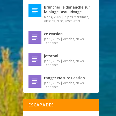
Bruncher le dimanche sur
la plage Beau Rivage
Mar 4, 2025
|
Alpes-Maritimes
,
Articles
,
Nice
,
Restaurant
ce evasion
Jan 1, 2025
|
Articles
,
News
Tendance
jetscool
Jan 1, 2025
|
Articles
,
News
Tendance
ranger Nature Passion
Jan 1, 2025
|
Articles
,
News
Tendance
ESCAPADES