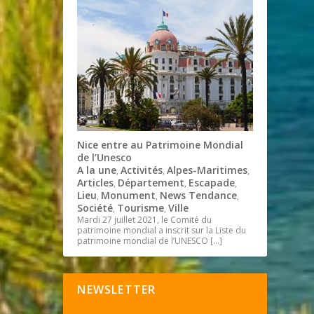
Nice entre au Patrimoine Mondial
de l’Unesco
A la une
Activités
Alpes-Maritimes
,
,
,
Articles
Département
Escapade
,
,
,
Lieu
Monument
News Tendance
,
,
,
Société
Tourisme
Ville
,
,
Mardi 27 juillet 2021, le Comité du
patrimoine mondial a inscrit sur la Liste du
patrimoine mondial de l’UNESCO
[…]
NEWSLETTER