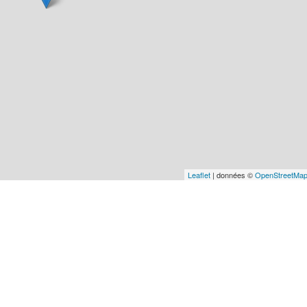
Leaflet
| données ©
OpenStreetMa