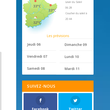
Lever du Soleil
33°C
06:28
33°C
Coucher du soleil à
20:44
32°C
Les prévisions
Jeudi 06
Dimanche 09
Vendredi 07
Lundi 10
Samedi 08
Mardi 11
SUIVEZ-NOUS
Facebook
Twitter