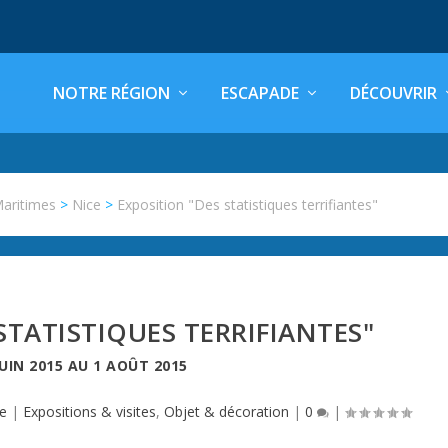
NOTRE RÉGION
ESCAPADE
DÉCOUVRIR
Maritimes
>
Nice
>
Exposition "Des statistiques terrifiantes"
STATISTIQUES TERRIFIANTES"
JUIN 2015
AU
1 AOÛT 2015
e
|
Expositions & visites
,
Objet & décoration
|
0
|