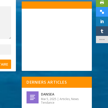
DERNIERS ARTICLES
DANSEA
Mai 5, 2025
|
Articles
,
News
Tendance